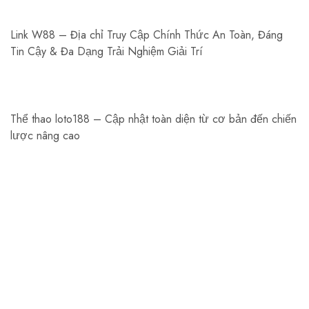
Link W88 – Địa chỉ Truy Cập Chính Thức An Toàn, Đáng
Tin Cậy & Đa Dạng Trải Nghiệm Giải Trí
Thể thao loto188 – Cập nhật toàn diện từ cơ bản đến chiến
lược nâng cao
Aarnede Creations Private Limited
Aarnede Creations delivers stylish, high-quality
accessories, blending craftsmanship and innovation for a
global audience.