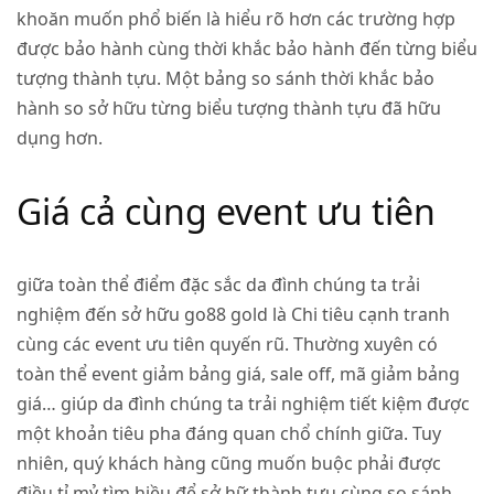
khoăn muốn phổ biến là hiểu rõ hơn các trường hợp
được bảo hành cùng thời khắc bảo hành đến từng biểu
tượng thành tựu. Một bảng so sánh thời khắc bảo
hành so sở hữu từng biểu tượng thành tựu đã hữu
dụng hơn.
Giá cả cùng event ưu tiên
giữa toàn thể điểm đặc sắc da đình chúng ta trải
nghiệm đến sở hữu
go88 gold
là Chi tiêu cạnh tranh
cùng các event ưu tiên quyến rũ. Thường xuyên có
toàn thể event giảm bảng giá, sale off, mã giảm bảng
giá… giúp da đình chúng ta trải nghiệm tiết kiệm được
một khoản tiêu pha đáng quan chổ chính giữa. Tuy
nhiên, quý khách hàng cũng muốn buộc phải được
điều tỉ mỷ tìm hiều để sở hữ thành tựu cùng so sánh