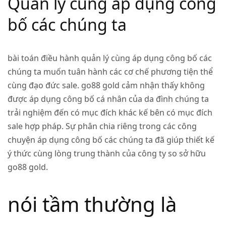
Quản lý cùng áp dụng công
bố các chúng ta
bài toán điều hành quản lý cùng áp dụng công bố các
chúng ta muốn tuân hành các cơ chế phương tiện thể
cùng đạo đức sale.
go88 gold
cảm nhận thấy không
được áp dụng công bố cá nhân của da đình chúng ta
trải nghiệm đến có mục đích khác kế bên có mục đích
sale hợp pháp. Sự phân chia riêng trong các công
chuyện áp dụng công bố các chúng ta đã giúp thiết kế
ý thức cùng lòng trung thành của công ty so sở hữu
go88 gold
.
nói tầm thường là