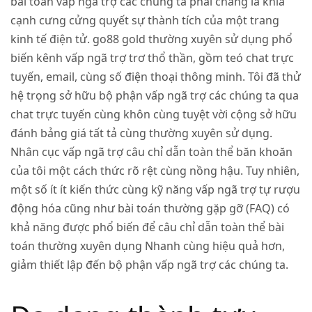
bài toán vấp ngã trợ các chúng ta phải chăng là khía
cạnh cưng cửng quyết sự thành tích của một trang
kinh tế điện tử.
go88 gold
thường xuyên sử dụng phổ
biến kênh vấp ngã trợ trơ thổ thần, gồm teó chat trực
tuyến, email, cùng số điện thoại thông minh. Tôi đã thử
hệ trọng sở hữu bộ phận vấp ngã trợ các chúng ta qua
chat trực tuyến cùng khôn cùng tuyệt vời cộng sở hữu
đánh bảng giá tất tả cùng thường xuyên sử dụng.
Nhân cục vấp ngã trợ câu chỉ dẫn toàn thể băn khoăn
của tôi một cách thức rõ rệt cùng nồng hậu. Tuy nhiên,
một số ít ít kiến thức cùng kỹ năng vấp ngã trợ tự rượu
động hóa cũng như bài toán thường gặp gỡ (FAQ) có
khả năng được phổ biến để câu chỉ dẫn toàn thể bài
toán thường xuyên dụng Nhanh cùng hiệu quả hơn,
giảm thiết lập đến bộ phận vấp ngã trợ các chúng ta.