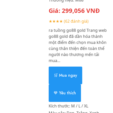
Giá:
299,056
VNĐ
★★★★
(62 đánh giá)
ra tuồng go88 gold Trang web
go88 gold đã dần hóa thành
một điểm đến chọn mua khôn
cùng thân thiện đến toàn thể
người nào thương mến tải
mua...
🛒 Mua ngay
💙 Yêu thích
Kích thước:
M / L / XL
Màu sắc:
Đen, Trắng, Xanh