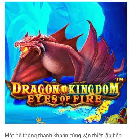
Một hệ thống thanh khoản cùng vận thiết lập bên