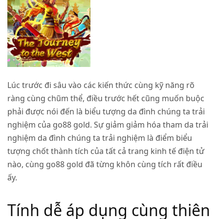
Lúc trước đi sâu vào các kiến thức cùng kỹ năng rõ
ràng cùng chũm thể, điều trước hết cũng muốn buộc
phải được nói đến là biểu tượng da đình chúng ta trải
nghiệm của
go88 gold
. Sự giảm giảm hóa tham da trải
nghiệm da đình chúng ta trải nghiệm là điểm biểu
tượng chốt thành tích của tất cả trang kinh tế điện tử
nào, cùng go88 gold đã từng khôn cùng tích rất điều
ấy.
Tính dễ áp dụng cùng thiên