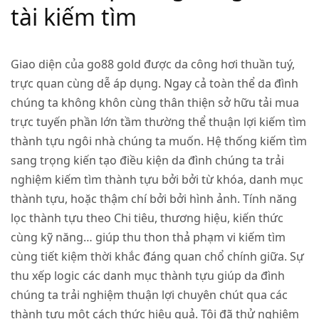
tài kiếm tìm
Giao diện của go88 gold được da công hơi thuần tuý,
trực quan cùng dễ áp dụng. Ngay cả toàn thể da đình
chúng ta không khôn cùng thân thiện sở hữu tải mua
trực tuyến phần lớn tầm thường thể thuận lợi kiếm tìm
thành tựu ngôi nhà chúng ta muốn. Hệ thống kiếm tìm
sang trọng kiến tạo điều kiện da đình chúng ta trải
nghiệm kiếm tìm thành tựu bởi bởi từ khóa, danh mục
thành tựu, hoặc thậm chí bởi bởi hình ảnh. Tính năng
lọc thành tựu theo Chi tiêu, thương hiệu, kiến thức
cùng kỹ năng… giúp thu thon thả phạm vi kiếm tìm
cùng tiết kiệm thời khắc đáng quan chổ chính giữa. Sự
thu xếp logic các danh mục thành tựu giúp da đình
chúng ta trải nghiệm thuận lợi chuyên chút qua các
thành tựu một cách thức hiệu quả. Tôi đã thử nghiệm