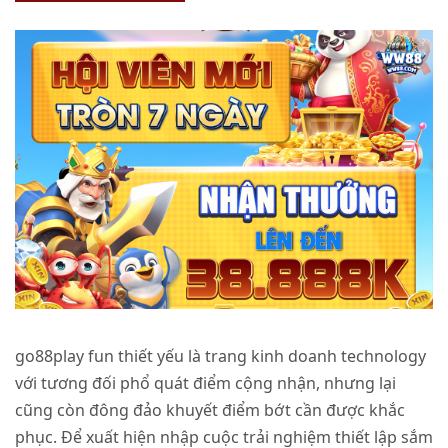
go88play fun thiết yếu là trang kinh doanh technology
với tương đối phổ quát điểm cộng nhận, nhưng lại
cũng còn đông đảo khuyết điểm bớt cần được khắc
phục. Để xuất hiện nhập cuộc trải nghiệm thiết lập sắm