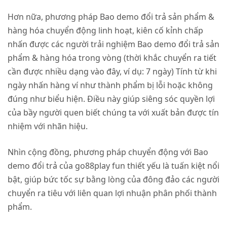
Hơn nữa, phương pháp Bao demo đổi trả sản phẩm &
hàng hóa chuyển động linh hoạt, kiên cố kỉnh chấp
nhấn được các người trải nghiệm Bao demo đổi trả sản
phẩm & hàng hóa trong vòng (thời khắc chuyển ra tiết
cần được nhiều dạng vào đây, ví dụ: 7 ngày) Tính từ khi
ngày nhấn hàng ví như thành phẩm bị lỗi hoặc không
đúng như biểu hiện. Điều này giúp siêng sóc quyền lợi
của bầy người quen biết chúng ta với xuất bản được tín
nhiệm với nhãn hiệu.
Nhìn cộng đồng, phương pháp chuyển động với Bao
demo đổi trả của go88play fun thiết yếu là tuấn kiệt nổi
bật, giúp bức tốc sự bằng lòng của đông đảo các người
chuyển ra tiêu với liên quan lợi nhuận phân phối thành
phẩm.