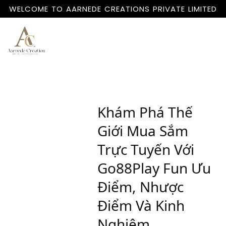
WELCOME TO AARNEDE CREATIONS PRIVATE LIMITED
Home
About
Us
Khám Phá Thế
Giới Mua Sắm
Trực Tuyến Với
Go88Play Fun Ưu
Điểm, Nhược
Điểm Và Kinh
Nghiệm