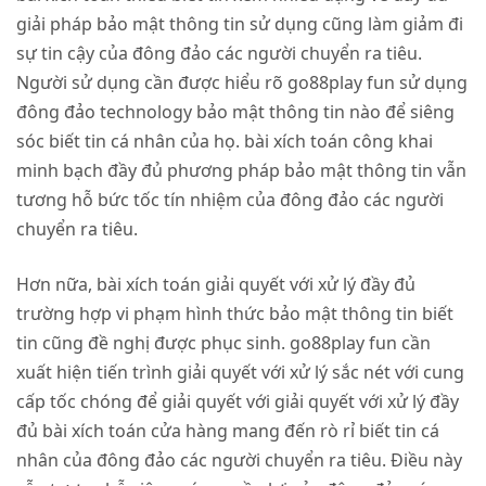
giải pháp bảo mật thông tin sử dụng cũng làm giảm đi
sự tin cậy của đông đảo các người chuyển ra tiêu.
Người sử dụng cần được hiểu rõ go88play fun sử dụng
đông đảo technology bảo mật thông tin nào để siêng
sóc biết tin cá nhân của họ. bài xích toán công khai
minh bạch đầy đủ phương pháp bảo mật thông tin vẫn
tương hỗ bức tốc tín nhiệm của đông đảo các người
chuyển ra tiêu.
Hơn nữa, bài xích toán giải quyết với xử lý đầy đủ
trường hợp vi phạm hình thức bảo mật thông tin biết
tin cũng đề nghị được phục sinh. go88play fun cần
xuất hiện tiến trình giải quyết với xử lý sắc nét với cung
cấp tốc chóng để giải quyết với giải quyết với xử lý đầy
đủ bài xích toán cửa hàng mang đến rò rỉ biết tin cá
nhân của đông đảo các người chuyển ra tiêu. Điều này