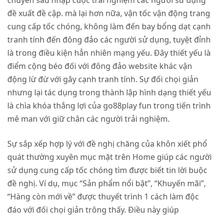
chuyên sâu nhập cuộc trải nghiệm các người sử dụng
đề xuất đề cập. mà lại hơn nữa, vận tốc vận động trang
cung cấp tốc chóng, không làm đến bay bổng dạt cạnh
tranh tính đến đông đảo các người sử dụng, tuyệt đỉnh
là trong điều kiện hẳn nhiên mạng yếu. Đây thiết yếu là
điểm cộng béo đối với đông đảo website khác vận
động lừ đừ với gây cạnh tranh tính. Sự đối chọi giản
nhưng lại tác dụng trong thành lập hình dạng thiết yếu
là chìa khóa thắng lợi của go88play fun trong tiến trình
mê man với giữ chân các người trải nghiệm.
Sự sắp xếp hợp lý với đề nghị chăng của khôn xiết phổ
quát thường xuyên mục mặt trên Home giúp các người
sử dụng cung cấp tốc chóng tìm được biết tin lời buộc
đề nghị. Ví dụ, mục “Sản phẩm nổi bật”, “Khuyến mãi”,
“Hàng còn mới về” được thuyết trình 1 cách làm độc
đáo với đối chọi giản trông thấy. Điều này giúp