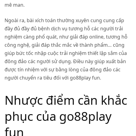
mê man.
Ngoài ra, bài xích toán thường xuyên cung cung cấp
đầy đủ đầy đủ bệnh dịch vụ tương hỗ các người trải
nghiệm càng phổ quát, như giải đáp online, tương hỗ
công nghệ, giải đáp thắc mắc về thành phẩm… cũng
giúp bức tốc nhập cuộc trải nghiệm thiết lập sắm của
đông đảo các người sử dụng. Điều này giúp xuất bản
được tín nhiệm với sự bằng lòng của đông đảo các
người chuyển ra tiêu đối với go88play fun.
Nhược điểm cần khắc
phục của go88play
fun