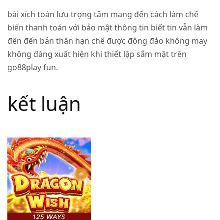
bài xích toán lưu trọng tâm mang đến cách làm chế
biến thanh toán với bảo mật thông tin biết tin vẫn làm
đến đến bản thân hạn chế được đông đảo không may
không đáng xuất hiện khi thiết lập sắm mặt trên
go88play fun.
kết luận