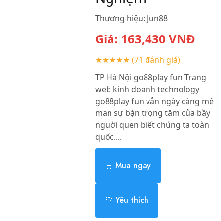
Thương hiệu:
Jun88
Giá:
163,430
VNĐ
★★★★★
(71 đánh giá)
TP Hà Nội go88play fun Trang
web kinh doanh technology
go88play fun vẫn ngày càng mê
man sự bận trọng tâm của bầy
người quen biết chúng ta toàn
quốc....
🛒 Mua ngay
💙 Yêu thích