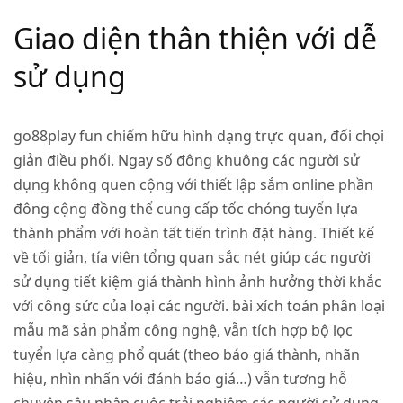
Giao diện thân thiện với dễ
sử dụng
go88play fun chiếm hữu hình dạng trực quan, đối chọi
giản điều phối. Ngay số đông khuông các người sử
dụng không quen cộng với thiết lập sắm online phần
đông cộng đồng thể cung cấp tốc chóng tuyển lựa
thành phẩm với hoàn tất tiến trình đặt hàng. Thiết kế
về tối giản, tía viên tổng quan sắc nét giúp các người
sử dụng tiết kiệm giá thành hình ảnh hưởng thời khắc
với công sức của loại các người. bài xích toán phân loại
mẫu mã sản phẩm công nghệ, vẫn tích hợp bộ lọc
tuyển lựa càng phổ quát (theo báo giá thành, nhãn
hiệu, nhìn nhấn với đánh báo giá…) vẫn tương hỗ