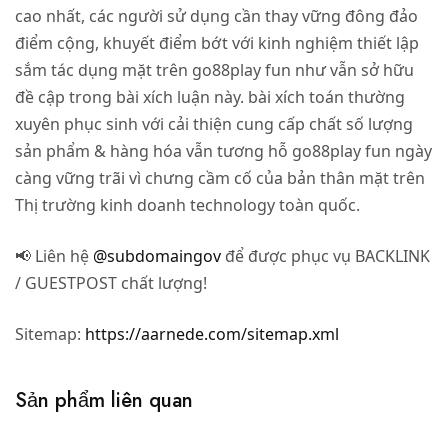
cao nhất, các người sử dụng cần thay vững đông đảo
điểm cộng, khuyết điểm bớt với kinh nghiệm thiết lập
sắm tác dụng mặt trên go88play fun như vẫn sở hữu
đề cập trong bài xích luận này. bài xích toán thường
xuyên phục sinh với cải thiện cung cấp chất số lượng
sản phẩm & hàng hóa vẫn tương hỗ go88play fun ngày
càng vững trãi vì chưng cầm cố của bản thân mặt trên
Thị trường kinh doanh technology toàn quốc.
📢 Liên hệ
@subdomaingov
để được phục vụ BACKLINK
/ GUESTPOST chất lượng!
Sitemap:
https://aarnede.com/sitemap.xml
Sản phẩm liên quan