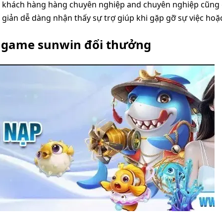
ý khách hàng hàng chuyên nghiệp and chuyên nghiệp cũng 
giản dễ dàng nhận thấy sự trợ giúp khi gặp gỡ sự việc ho
tại game sunwin đổi thưởng