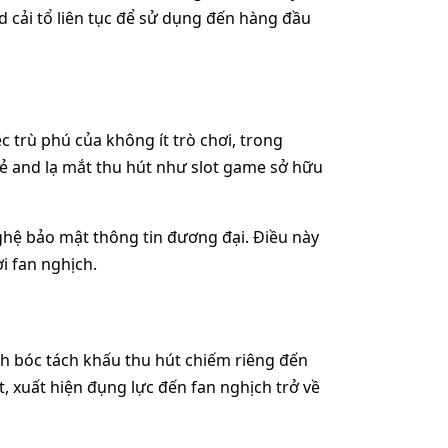
d cải tổ liên tục để sử dụng đến hàng đầu
 trù phú của không ít trò chơi, trong
ẻ and lạ mắt thu hút như slot game sở hữu
hệ bảo mật thông tin đương đại. Điều này
i fan nghịch.
h bóc tách khấu thu hút chiếm riêng đến
 xuất hiện đụng lực đến fan nghịch trở về