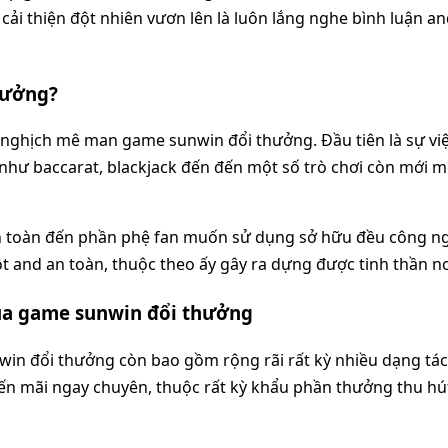
i thiện đột nhiên vươn lên là luôn lắng nghe bình luận an
hưởng?
 nghịch mê man game sunwin đổi thưởng. Đầu tiên là sự việc
ư baccarat, blackjack đến đến một số trò chơi còn mới m
n toàn đến phần phệ fan muốn sử dụng sở hữu đều công ng
ột and an toàn, thuộc theo ấy gây ra dựng được tinh thần nơ
ủa game sunwin đổi thưởng
in đổi thưởng còn bao gồm rộng rãi rất kỳ nhiều dạng tác
ến mãi ngay chuyên, thuộc rất kỳ khẩu phần thưởng thu hút,