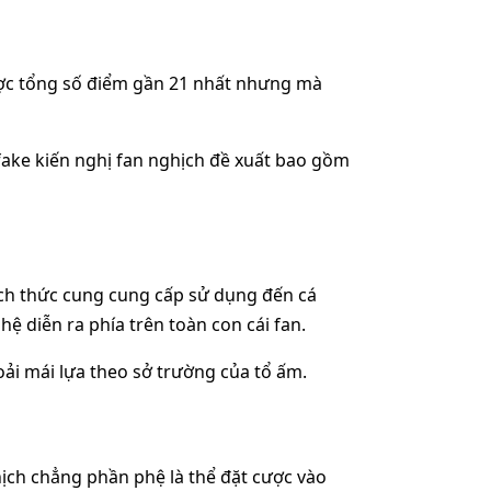
được tổng số điểm gần 21 nhất nhưng mà
fake kiến nghị fan nghịch đề xuất bao gồm
ách thức cung cung cấp sử dụng đến cá
ệ diễn ra phía trên toàn con cái fan.
oải mái lựa theo sở trường của tổ ấm.
ịch chẳng phần phệ là thể đặt cược vào