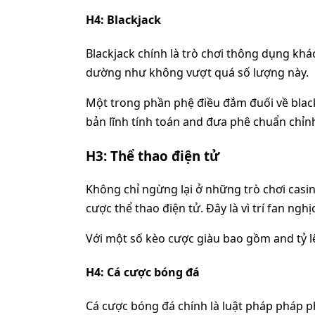
H4: Blackjack
Blackjack chính là trò chơi thông dụng khá
dường như không vượt quá số lượng này.
Một trong phần phệ điều đắm đuối về black
bản lĩnh tính toán and đưa phê chuẩn chỉn
H3: Thể thao điện tử
Không chỉ ngừng lại ở những trò chơi cas
cược thể thao điện tử. Đây là vì trí fan ng
Với một số kèo cược giàu bao gồm and tỷ lệ
H4: Cá cược bóng đá
Cá cược bóng đá chính là luật pháp pháp p