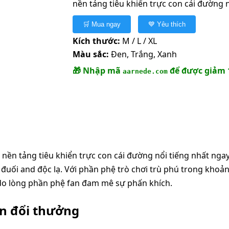
nền tảng tiêu khiển trực con cái đường nổ
🛒 Mua ngay
💙 Yêu thích
Kích thước:
M / L / XL
Màu sắc:
Đen, Trắng, Xanh
🎁 Nhập mã
để được giảm 
aarnede.com
nền tảng tiêu khiển trực con cái đường nổi tiếng nhất nga
ối and độc lạ. Với phần phệ trò chơi trù phú trong khoản
 do lòng phần phệ fan đam mê sự phấn khích.
in đổi thưởng