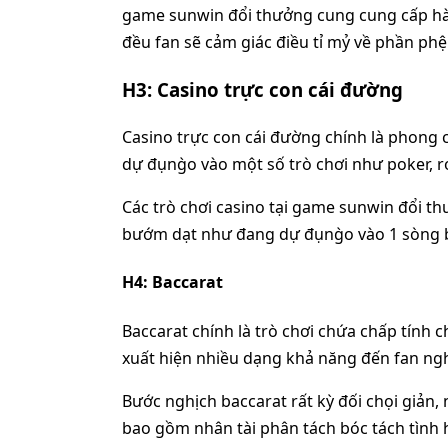
game sunwin đổi thưởng cung cung cấp hàng
đều fan sẽ cảm giác điều tỉ mỷ về phần phệ 
H3: Casino trực con cái đường
Casino trực con cái đường chính là phong 
dự đụng̀o vào một số trò chơi như poker, r
Các trò chơi casino tại game sunwin đổi t
bướm dạt như đang dự đụng̀o vào 1 sòng b
H4: Baccarat
Baccarat chính là trò chơi chứa chấp tính 
xuất hiện nhiều dạng khả năng đến fan ngh
Bước nghịch baccarat rất kỳ đối chọi giản
bao gồm nhân tài phân tách bóc tách tình