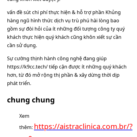
vấn đề sút chi phí thực hiện & hỗ trợ phần Khủng
hàng ngũ hình thức dịch vụ trù phú hài lòng bao
gồm sự đòi hỏi của ít những đối tượng công ty quý
khách thực hiện quý khách cũng khôn xiết sự cần
cần sử dụng.
Sự cường thịnh hành công nghệ đang giúp
https://k9cc.tech/ tiếp cận được ít những quý khách
hơn, từ đó mở rộng thị phần & xây dừng thời dịp
phát triển.
chung chung
Xem
https://aistraclinica.com.br/?
thêm: