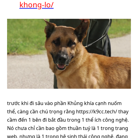
khong-lo/
trước khi đi sâu vào phần Khủng khía cạnh nuốm
thể, càng cần chú trọng rằng https://k9cc.tech/ thay
cầm đến 1 bên đi bắt đầu trong 1 thể ích công nghệ.
Nó chưa chỉ cần bao gồm thuần tuý là 1 trong trang
web, nhưng là 1 trong hệ sinh thái công nghệ, đang