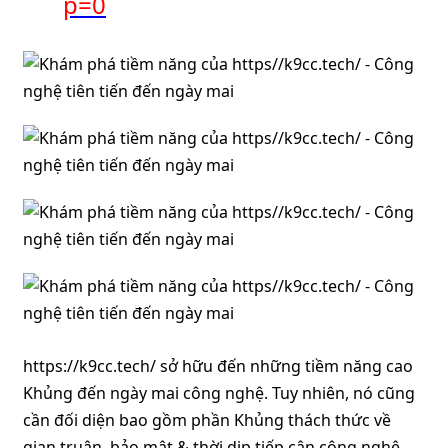
p=0
https://k9cc.tech/ sở hữu đến những tiềm năng cao
Khủng đến ngày mai công nghệ. Tuy nhiên, nó cũng
cần đối diện bao gồm phần Khủng thách thức về
gian truân, bảo mật & thời dịp tiếp cận công nghệ.