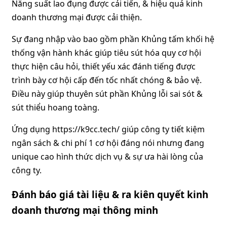
Năng suất lao đụng được cải tiến, & hiệu quả kinh
doanh thương mại được cải thiện.
Sự đang nhập vào bao gồm phần Khủng tấm khối hệ
thống vận hành khác giúp tiêu sút hóa quy cơ hội
thực hiện câu hỏi, thiết yếu xác đánh tiếng được
trình bày cơ hội cấp đến tốc nhất chóng & bảo vệ.
Điều này giúp thuyên sút phần Khủng lỗi sai sót &
sút thiểu hoang toàng.
Ứng dụng https://k9cc.tech/ giúp công ty tiết kiệm
ngân sách & chi phí 1 cơ hội đáng nói nhưng đang
unique cao hình thức dịch vụ & sự ưa hài lòng của
công ty.
Đánh báo giá tài liệu & ra kiên quyết kinh
doanh thương mại thông minh