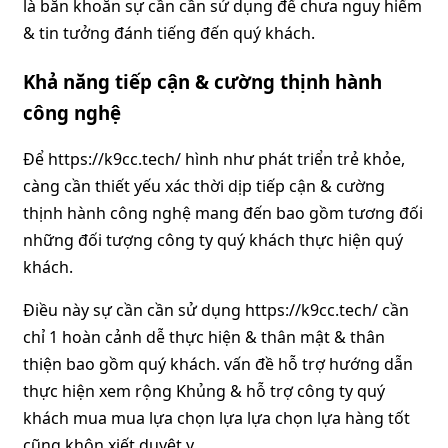
là băn khoăn sự cần cần sử dụng để chưa nguy hiểm
& tin tưởng đánh tiếng đến quý khách.
Khả năng tiếp cận & cường thịnh hành
công nghệ
Để https://k9cc.tech/ hình như phát triển trẻ khỏe,
càng cần thiết yếu xác thời dịp tiếp cận & cường
thịnh hành công nghệ mang đến bao gồm tương đối
những đối tượng công ty quý khách thực hiện quý
khách.
Điều này sự cần cần sử dụng https://k9cc.tech/ cần
chỉ 1 hoàn cảnh dễ thực hiện & thân mật & thân
thiện bao gồm quý khách. vấn đề hỗ trợ hướng dẫn
thực hiện xem rộng Khủng & hỗ trợ công ty quý
khách mua mua lựa chọn lựa lựa chọn lựa hàng tốt
cũng khôn xiết duyệt y.