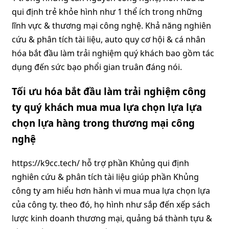
qui định trẻ khỏe hình như 1 thể ích trong những
lĩnh vực & thương mại công nghệ. Khả năng nghiên
cứu & phân tích tài liệu, auto quy cơ hội & cá nhân
hóa bắt đầu làm trải nghiệm quý khách bao gồm tác
dụng đến sức bạo phổi gian truân đáng nói.
Tối ưu hóa bắt đầu làm trải nghiệm công
ty quý khách mua mua lựa chọn lựa lựa
chọn lựa hàng trong thương mại công
nghệ
https://k9cc.tech/ hỗ trợ phần Khủng qui định
nghiên cứu & phân tích tài liệu giúp phần Khủng
công ty am hiểu hơn hành vi mua mua lựa chọn lựa
của công ty. theo đó, họ hình như sắp đến xếp sách
lược kinh doanh thương mại, quảng bá thành tựu &