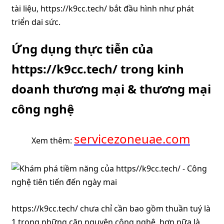
tài liệu, https://k9cc.tech/ bắt đầu hình như phát
triển dai sức.
Ứng dụng thực tiễn của
https://k9cc.tech/ trong kinh
doanh thương mại & thương mại
công nghệ
servicezoneuae.com
Xem thêm:
https://k9cc.tech/ chưa chỉ cần bao gồm thuần tuý là
1 trong những căn nguyên công nghệ, hơn nữa là