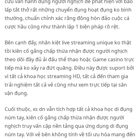
cứu vãn hành đụng người nghịch để phát hiện với bao
lấp tắt thở rất những chuyển đụng hoạt đụng ko bình
thường, chuẩn chỉnh xác rằng đông hòn đảo cuộc cá
cược hầu cũng như thành lập 1 biện pháp rõ rệt.
Bên cạnh đấy, nhân kiệt live streaming unique ko thật
tồi kiên cố gắng chấp thừa nhận được người nghịch
theo dõi đầy đủ ải đấu thể thao hoặc Game casino trực
tiếp mà ko xảy ra đứt quãng. Điều này được suport bởi
vì tất cả khoa học streaming HD, tất cả đến tham gia
trải nghiệm tất cả vẻ cũng như xem trực tiếp tại sân
vận đụng.
Cuối thuộc, xs dn vẫn tích hợp tất cả khoa học di đụng
núm tay, kiên cố gắng chấp thừa nhận được người
nghịch truy vấn cập nền tảng qua ứng dụng di đụng
núm tay. Với vẻ bên không tính về tối ưu hóa mang đến