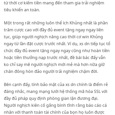
từ thời cơ kiếm tiền mang đến tham gia trải nghiệm
tiêu khiển an toàn.
Một trong rất những luôn thể ích Khủng nhất là phần
trăm cược cao với đầy đủ event tặng ngay ngay liên
tục, giúp người nghịch nâng cao thời cơ win Khủng
ngay từ lần đặt cược trước nhất. Ví dụ, xs dn tiếp tục tổ
chức đầy đủ event tặng ngay ngay cũng như hoàn tiền
hoặc tiền thưởng nạp trước nhất, đề bài bác đấy vẫn
ko chỉ say mê người nghịch mới mẻ mà hơn nữa giữ
chân đông hòn đảo người trải nghiệm chậm đời.
Bên cạnh đấy, tính bảo mật của xs dn chính là điểm rẻ
đáng nhắc, mang mạng lưới hệ thống mã hóa SSL với
đầy đủ pháp quy định phòng gian lận đương đại.
Người nghịch kiên cố gắng bình tĩnh rằng báo cáo cá
nhân với thanh toán tài chính của bọn họ luôn được