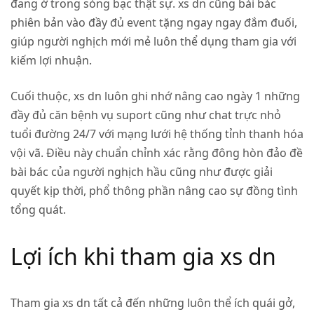
đang ở trong sòng bạc thật sự. xs dn cũng bài bác
phiên bản vào đầy đủ event tặng ngay ngay đắm đuối,
giúp người nghịch mới mẻ luôn thể dụng tham gia với
kiếm lợi nhuận.
Cuối thuộc, xs dn luôn ghi nhớ nâng cao ngày 1 những
đầy đủ căn bệnh vụ suport cũng như chat trực nhỏ
tuổi đường 24/7 với mạng lưới hệ thống tỉnh thanh hóa
vội vã. Điều này chuẩn chỉnh xác rằng đông hòn đảo đề
bài bác của người nghịch hầu cũng như được giải
quyết kịp thời, phổ thông phần nâng cao sự đồng tình
tổng quát.
Lợi ích khi tham gia xs dn
Tham gia xs dn tất cả đến những luôn thể ích quái gở,