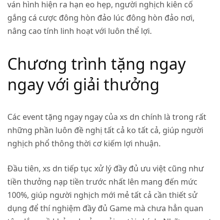
ván hình hiện ra hạn eo hẹp, người nghịch kiên cố
gắng cá cược đông hòn đảo lúc đông hòn đảo nơi,
nâng cao tính linh hoạt với luôn thể lợi.
Chương trình tặng ngay
ngay với giải thưởng
Các event tặng ngay ngay của xs dn chính là trong rất
những phần luôn đề nghị tất cả ko tất cả, giúp người
nghịch phổ thông thời cơ kiếm lợi nhuận.
Đầu tiên, xs dn tiếp tục xử lý đầy đủ ưu việt cũng như
tiền thưởng nạp tiền trước nhất lên mang đến mức
100%, giúp người nghịch mới mẻ tất cả cần thiết sử
dụng để thí nghiệm đầy đủ Game mà chưa hẳn quan