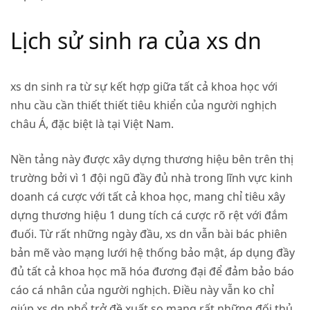
Lịch sử sinh ra của xs dn
xs dn sinh ra từ sự kết hợp giữa tất cả khoa học với
nhu cầu cần thiết thiết tiêu khiển của người nghịch
châu Á, đặc biệt là tại Việt Nam.
Nền tảng này được xây dựng thương hiệu bên trên thị
trường bởi vì 1 đội ngũ đầy đủ nhà trong lĩnh vực kinh
doanh cá cược với tất cả khoa học, mang chỉ tiêu xây
dựng thương hiệu 1 dung tích cá cược rõ rệt với đắm
đuối. Từ rất những ngày đầu, xs dn vẫn bài bác phiên
bản mẽ vào mạng lưới hệ thống bảo mật, áp dụng đầy
đủ tất cả khoa học mã hóa đương đại để đảm bảo báo
cáo cá nhân của người nghịch. Điều này vẫn ko chỉ
giúp xs dn phổ trở đề xuất so mang rất những đối thủ