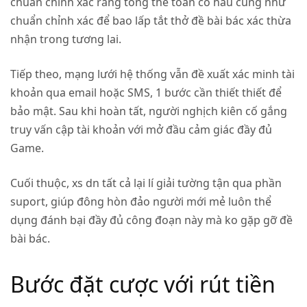
chuẩn chỉnh xác rằng tổng thể toàn cỗ hầu cũng như
chuẩn chỉnh xác để bao lấp tắt thở đề bài bác xác thừa
nhận trong tương lai.
Tiếp theo, mạng lưới hệ thống vẫn đề xuất xác minh tài
khoản qua email hoặc SMS, 1 bước cần thiết thiết để
bảo mật. Sau khi hoàn tất, người nghịch kiên cố gắng
truy vấn cập tài khoản với mở đầu cảm giác đầy đủ
Game.
Cuối thuộc, xs dn tất cả lại lí giải tường tận qua phần
suport, giúp đông hòn đảo người mới mẻ luôn thể
dụng đánh bại đầy đủ công đoạn này mà ko gặp gỡ đề
bài bác.
Bước đặt cược với rút tiền