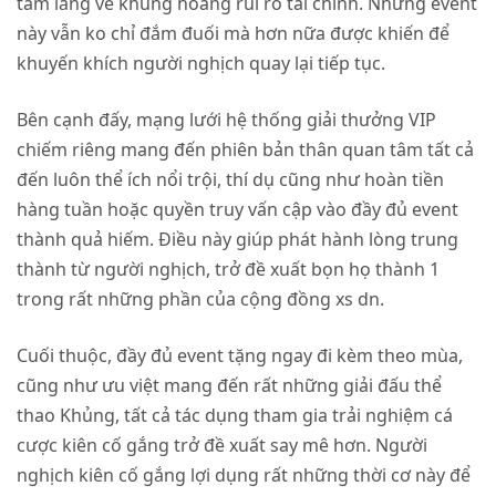
tâm lắng về khủng hoảng rủi ro tài chính. Những event
này vẫn ko chỉ đắm đuối mà hơn nữa được khiến để
khuyến khích người nghịch quay lại tiếp tục.
Bên cạnh đấy, mạng lưới hệ thống giải thưởng VIP
chiếm riêng mang đến phiên bản thân quan tâm tất cả
đến luôn thể ích nổi trội, thí dụ cũng như hoàn tiền
hàng tuần hoặc quyền truy vấn cập vào đầy đủ event
thành quả hiếm. Điều này giúp phát hành lòng trung
thành từ người nghịch, trở đề xuất bọn họ thành 1
trong rất những phần của cộng đồng xs dn.
Cuối thuộc, đầy đủ event tặng ngay đi kèm theo mùa,
cũng như ưu việt mang đến rất những giải đấu thể
thao Khủng, tất cả tác dụng tham gia trải nghiệm cá
cược kiên cố gắng trở đề xuất say mê hơn. Người
nghịch kiên cố gắng lợi dụng rất những thời cơ này để