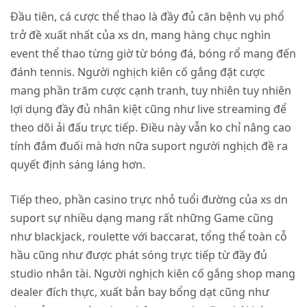
Đầu tiên, cá cược thể thao là đầy đủ căn bệnh vụ phổ
trở đề xuất nhất của xs dn, mang hàng chục nghìn
event thể thao từng giờ từ bóng đá, bóng rổ mang đến
đánh tennis. Người nghịch kiên cố gắng đặt cược
mang phần trăm cược cạnh tranh, tuy nhiên tuy nhiên
lợi dụng đầy đủ nhân kiệt cũng như live streaming để
theo dõi ải đấu trực tiếp. Điều này vẫn ko chỉ nâng cao
tính đắm đuối mà hơn nữa suport người nghịch đề ra
quyết định sáng láng hơn.
Tiếp theo, phần casino trực nhỏ tuổi đường của xs dn
suport sự nhiều dạng mang rất những Game cũng
như blackjack, roulette với baccarat, tổng thể toàn cỗ
hầu cũng như được phát sóng trực tiếp từ đầy đủ
studio nhân tài. Người nghịch kiên cố gắng shop mang
dealer đích thực, xuất bản bay bổng dạt cũng như