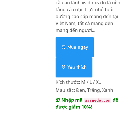
cầu an lành xs dn xs dn là nền
tảng cá cược trực nhỏ tuổi
đường cao cấp mang đến tại
Việt Nam, tất cả mang đến
mang đến người...
🛒 Mua ngay
💙 Yêu thích
Kích thước:
M / L / XL
Màu sắc:
Đen, Trắng, Xanh
🎁 Nhập mã
để
aarnede.com
được giảm 10%!