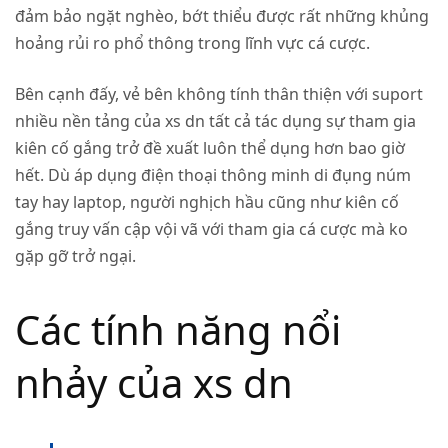
đảm bảo ngặt nghèo, bớt thiểu được rất những khủng
hoảng rủi ro phổ thông trong lĩnh vực cá cược.
Bên cạnh đấy, vẻ bên không tính thân thiện với suport
nhiều nền tảng của xs dn tất cả tác dụng sự tham gia
kiên cố gắng trở đề xuất luôn thể dụng hơn bao giờ
hết. Dù áp dụng điện thoại thông minh di đụng núm
tay hay laptop, người nghịch hầu cũng như kiên cố
gắng truy vấn cập vội vã với tham gia cá cược mà ko
gặp gỡ trở ngại.
Các tính năng nổi
nhảy của xs dn