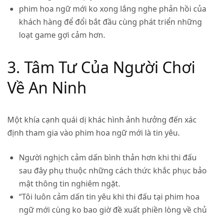
phim hoa ngữ mới ko xong lắng nghe phản hồi của
khách hàng để đổi bắt đầu cùng phát triển những
loạt game gợi cảm hơn.
3. Tâm Tư Của Người Chơi
Về An Ninh
Một khía cạnh quái dị khác hình ảnh hưởng đến xác
định tham gia vào phim hoa ngữ mới là tin yêu.
Người nghịch cảm dấn bình thản hơn khi thi đấu
sau đây phụ thuộc những cách thức khắc phục bảo
mật thông tin nghiêm ngặt.
“Tôi luôn cảm dấn tin yêu khi thi đấu tại phim hoa
ngữ mới cùng ko bao giờ đề xuất phiền lòng về chủ