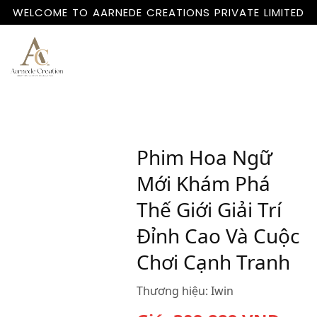
WELCOME TO AARNEDE CREATIONS PRIVATE LIMITED
Home
About
Us
Phim Hoa Ngữ
Mới Khám Phá
Thế Giới Giải Trí
Đỉnh Cao Và Cuộc
Chơi Cạnh Tranh
Thương hiệu:
Iwin