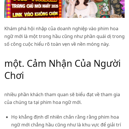
Khám phá hội nhập của doanh nghiệp vào phim hoa
ngữ mới là một trong hầu cũng như phần quái dị trong
số công cuộc hiểu rõ toàn vẹn về nền móng này.
một. Cảm Nhận Của Người
Chơi
nhiều phần khách tham quan sẽ biểu đạt về tham gia
của chúng ta tại phim hoa ngữ mới.
Họ khẳng định dĩ nhiên chắn rằng rằng phim hoa
ngữ mới chẳng hầu cũng như là khu vực để giải trí