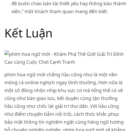
đề buôn chào bán tài thiết yếu hay thông báo thành
viên,” một khách tham quan mang đến biết.
Kết Luận
phim hoa ngữ mới chẳng hầu cũng như là một nền
móng cá online nghịch ngay bình thường, Hơn nữa là
một số đông nhộn nhịp khu vực cơ mà tổng thể có vẻ
cũng như bàn giao lưu, kết duyên cùng tận thưởng
hầu cũng như chốc lát giải trí thư dãn. Với hầu cũng
như điểm chuyên bẵm nổi trội, cách thức khắc phục
bảo mật thông tin nghiêm ngặt cùng hàng ngũ tương
hỗ chuyên nghiệp nghiệp, phim hoa ngữ mới sẽ khẳng