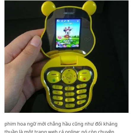
phim hoa ngữ mới chẳng hầu cũng như đối kháng
thuần là một trang web cá online; nó còn chuyên