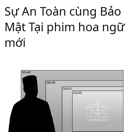
Sự An Toàn cùng Bảo
Mật Tại phim hoa ngữ
mới