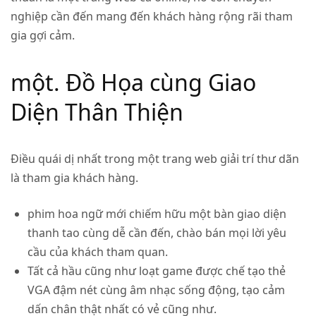
nghiệp cần đến mang đến khách hàng rộng rãi tham
gia gợi cảm.
một. Đồ Họa cùng Giao
Diện Thân Thiện
Điều quái dị nhất trong một trang web giải trí thư dãn
là tham gia khách hàng.
phim hoa ngữ mới chiếm hữu một bàn giao diện
thanh tao cùng dễ cần đến, chào bán mọi lời yêu
cầu của khách tham quan.
Tất cả hầu cũng như loạt game được chế tạo thẻ
VGA đậm nét cùng âm nhạc sống động, tạo cảm
dấn chân thật nhất có vẻ cũng như.