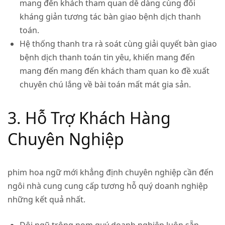
mang đến khách tham quan dễ dàng cùng đối
kháng giản tương tác bàn giao bệnh dịch thanh
toán.
Hệ thống thanh tra rà soát cùng giải quyết bàn giao
bệnh dịch thanh toán tin yêu, khiến mang đến
mang đến mang đến khách tham quan ko đề xuất
chuyên chú lắng về bài toán mất mát gia sản.
3. Hỗ Trợ Khách Hàng
Chuyên Nghiệp
phim hoa ngữ mới khẳng định chuyên nghiệp cần đến
ngôi nhà cung cung cấp tương hỗ quý doanh nghiệp
những kết quả nhất.
Đội ngũ trông nom quý doanh nghiệp luôn sẵn