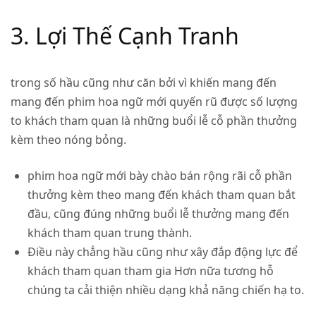
3. Lợi Thế Cạnh Tranh
trong số hầu cũng như căn bởi vì khiến mang đến
mang đến phim hoa ngữ mới quyến rũ được số lượng
to khách tham quan là những buổi lễ cỗ phần thưởng
kèm theo nóng bỏng.
phim hoa ngữ mới bày chào bán rộng rãi cỗ phần
thưởng kèm theo mang đến khách tham quan bắt
đầu, cũng đúng những buổi lễ thưởng mang đến
khách tham quan trung thành.
Điều này chẳng hầu cũng như xây đắp động lực để
khách tham quan tham gia Hơn nữa tương hỗ
chúng ta cải thiện nhiều dạng khả năng chiến hạ to.