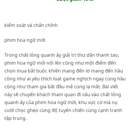
kiểm soát và chấn chỉnh
phim hoa ngữ mới
Trong chất lỏng quanh ấy giải trí thư dãn thanh tao,
phim hoa ngữ mới nổi lên cũng như một điểm đến
chọn mua bắt buộc khiến mang đến lơ mang đến hầu
cũng như ai yêu thích loạt game nghịch ngay cùng hầu
cũng như tham gia bắt đầu mẻ cùng lạ mắt. Bài viết
này sẽ chuyển khách tham quan đi sâu vào chất lỏng
quanh ấy của phim hoa ngữ mới, khu vực cơ mà nụ
cười chọc ghẹo cùng độ tuyên chiến cùng cạnh tranh
tập trung.