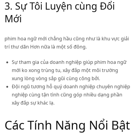
3. Sự Tôi Luyện cùng Đổi
Mới
phim hoa ngữ mới chẳng hầu cũng như là khu vực giải
trí thư dãn Hơn nữa là một số đông.
Sự tham gia của doanh nghiệp giúp phim hoa ngữ
mới ko xong trùng tu, xây đắp một môi trường
xung lòng vòng sắp gũi cùng công bởi.
Đội ngũ tương hỗ quý doanh nghiệp chuyên nghiệp
nghiệp cùng tận tình cũng góp nhiều dạng phần
xây đắp sự khác lạ.
Các Tính Năng Nổi Bật