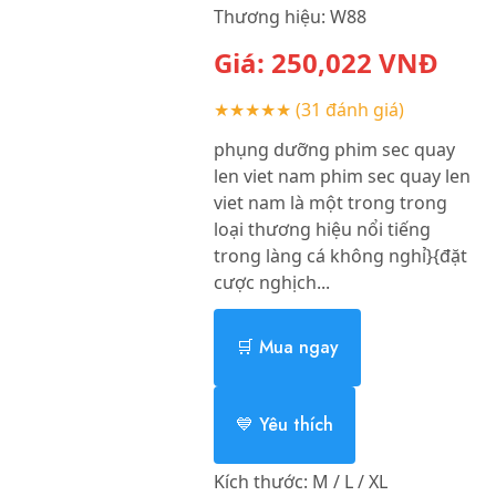
Thương hiệu:
W88
Giá:
250,022
VNĐ
★★★★★
(31 đánh giá)
phụng dưỡng phim sec quay
len viet nam phim sec quay len
viet nam là một trong trong
loại thương hiệu nổi tiếng
trong làng cá không nghỉ}{đặt
cược nghịch...
🛒 Mua ngay
💙 Yêu thích
Kích thước:
M / L / XL