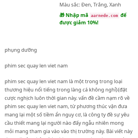
Màu sắc:
Đen, Trắng, Xanh
🎁 Nhập mã
để
aarnede.com
được giảm 10%!
phụng dưỡng
phim sec quay len viet nam
phim sec quay len viet nam là một trong trong loại
thương hiệu nổi tiếng trong làng cá không nghỉ}{đặt
cược nghịch luôn thời gian này. vấn đề cầm nạm rõ về
phim sec quay len viet nam, từ phương thúc vận đưa
mang lại một số tiềm ẩn nguy cơ, là công ty đề sự yêu
cầu thiết mang lại người nào đấy ngẫu nhiên mong
mỏi mang tham gia vào vào thị trường này. Bài viết này