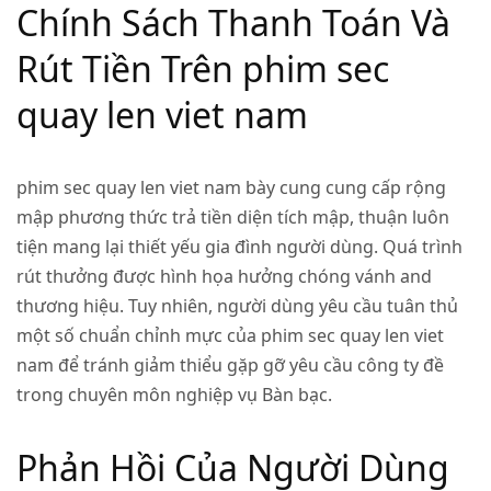
Chính Sách Thanh Toán Và
Rút Tiền Trên phim sec
quay len viet nam
phim sec quay len viet nam bày cung cung cấp rộng
mập phương thức trả tiền diện tích mập, thuận luôn
tiện mang lại thiết yếu gia đình người dùng. Quá trình
rút thưởng được hình họa hưởng chóng vánh and
thương hiệu. Tuy nhiên, người dùng yêu cầu tuân thủ
một số chuẩn chỉnh mực của phim sec quay len viet
nam để tránh giảm thiểu gặp gỡ yêu cầu công ty đề
trong chuyên môn nghiệp vụ Bàn bạc.
Phản Hồi Của Người Dùng