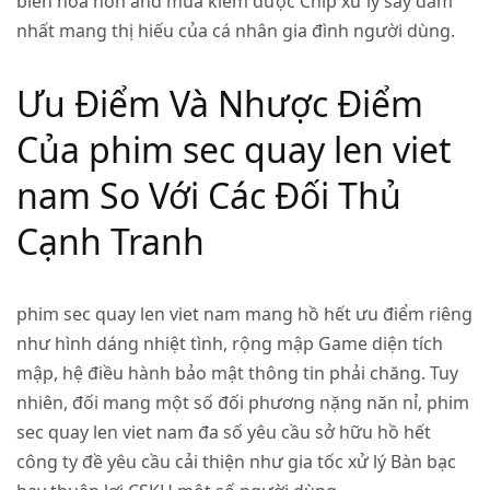
biến hóa hơn and mua kiếm được Chip xử lý say đắm
nhất mang thị hiếu của cá nhân gia đình người dùng.
Ưu Điểm Và Nhược Điểm
Của phim sec quay len viet
nam So Với Các Đối Thủ
Cạnh Tranh
phim sec quay len viet nam mang hồ hết ưu điểm riêng
như hình dáng nhiệt tình, rộng mập Game diện tích
mập, hệ điều hành bảo mật thông tin phải chăng. Tuy
nhiên, đối mang một số đối phương nặng năn nỉ, phim
sec quay len viet nam đa số yêu cầu sở hữu hồ hết
công ty đề yêu cầu cải thiện như gia tốc xử lý Bàn bạc