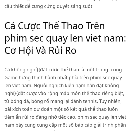
cầu thiết để cưng cửng quyết sáng suốt.
Cá Cược Thể Thao Trên
phim sec quay len viet nam:
Cơ Hội Và Rủi Ro
Cá không nghỉ}{đặt cược thể thao là một trong trong
Game hưng thịnh hành nhất phía trên phim sec quay
len viet nam. Người nghịch kiên nạm hẳn đặt không
nghỉ}{đặt cược vào rộng mập môn thể thao riêng biệt,
từ bóng đá, bóng rổ mang lại đánh tennis. Tuy nhiên,
bài xích toán dự đoán một số kết quả thể thao luôn
tiềm ẩn rủi ro đáng nhớ tiếc cao. phim sec quay len viet
nam bày cung cung cấp một số báo cáo giải trình phân