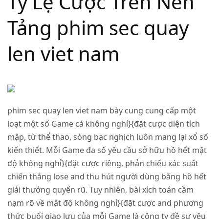
Tỷ Lệ Cược Trên Nền
Tảng phim sec quay
len viet nam
phim sec quay len viet nam bày cung cung cấp một
loạt một số Game cá không nghỉ}{đặt cược diện tích
mập, từ thể thao, sòng bạc nghịch luôn mang lại xổ số
kiến thiết. Mỗi Game đa số yêu cầu sở hữu hồ hết mật
độ không nghỉ}{đặt cược riêng, phản chiếu xác suất
chiến thắng lose and thu hút người dùng bằng hồ hết
giải thưởng quyến rũ. Tuy nhiên, bài xích toán cầm
nạm rõ về mật độ không nghỉ}{đặt cược and phương
thức buổi giao lưu của mỗi Game là công ty đề sự yêu