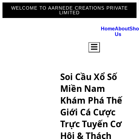
WELCOME TO AARNEDE CREATIONS PRIVATE
LIMITED
Home
About
Sho
Us
Hamburger
Toggle
Menu
Soi Cầu Xổ Số
Miền Nam
Khám Phá Thế
Giới Cá Cược
Trực Tuyến Cơ
Hội & Thách