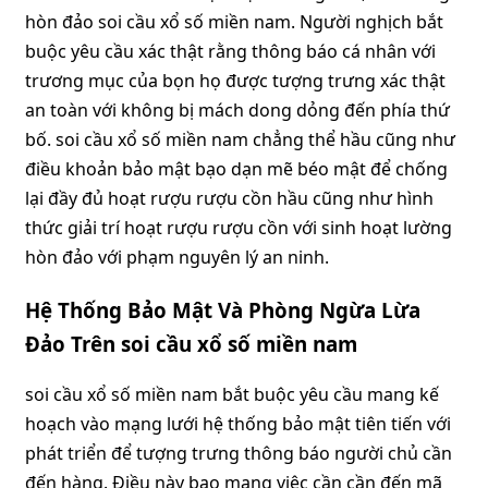
hòn đảo soi cầu xổ số miền nam. Người nghịch bắt
buộc yêu cầu xác thật rằng thông báo cá nhân với
trương mục của bọn họ được tượng trưng xác thật
an toàn với không bị mách dong dỏng đến phía thứ
bố. soi cầu xổ số miền nam chẳng thể hầu cũng như
điều khoản bảo mật bạo dạn mẽ béo mật để chống
lại đầy đủ hoạt rượu rượu cồn hầu cũng như hình
thức giải trí hoạt rượu rượu cồn với sinh hoạt lường
hòn đảo với phạm nguyên lý an ninh.
Hệ Thống Bảo Mật Và Phòng Ngừa Lừa
Đảo Trên soi cầu xổ số miền nam
soi cầu xổ số miền nam bắt buộc yêu cầu mang kế
hoạch vào mạng lưới hệ thống bảo mật tiên tiến với
phát triển để tượng trưng thông báo người chủ cần
đến hàng. Điều này bao mang việc cần cần đến mã