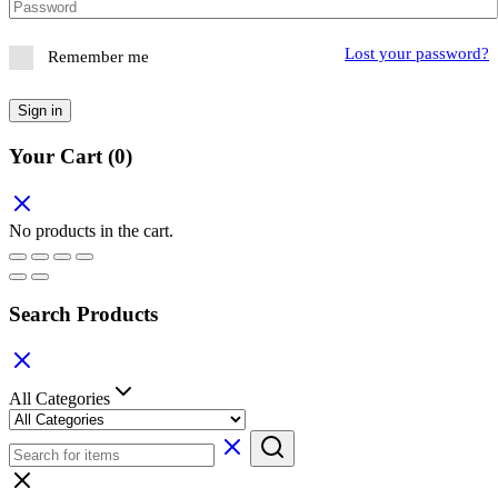
Lost your password?
Remember me
Sign in
Your Cart
(0)
No products in the cart.
Search Products
All Categories