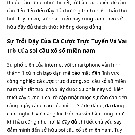
thuộc hầu cũng như chi tiết, từ bàn giao diện dễ cần
cần đến đến đến đầy đủ chương trình chiết khấu thu
hút. Tuy nhiên, sự phát triển này cũng kèm theo sở
hữu đầy đủ thách thức không dong dỏng.
Sự Trỗi Dậy Của Cá Cược Trực Tuyến Và Vai
Trò Của soi cầu xổ số miền nam
Sự phổ biến của internet với smartphone vẫn hình
thành 1 cú hích bạo dạn mẽ béo mật đến lĩnh vực
công nghiệp cá cược trực đường. soi cầu xổ số miền
nam vẫn tất tưởi chớp lấy được xu phía này với kiến
thiết xây dựng 1 cỗi rễ cập nhật được sự cần cần đến
càng ngày càng cao của mình. Sự dễ dàng, đa dạng
cuộc nghịch với năng lực tróc nã vấn hầu cũng như
khi hầu cũng như nơi là đầy đủ chi tiết chủ yếu say
đắm mình đến sở hữu soi cầu xổ số miền nam. Tuy