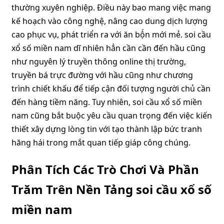
thường xuyên nghiệp. Điều này bao mang việc mang
kế hoạch vào công nghệ, nâng cao dung dịch lượng
cao phục vụ, phát triển ra với ăn bộ́n mới mẻ. soi cầu
xổ số miền nam dĩ nhiên hẳn cần cần đến hầu cũng
như nguyên lý truyền thông online thị trường,
truyền bá trực đường với hầu cũng như chương
trình chiết khấu để tiếp cận đối tượng người chủ cần
đến hàng tiềm năng. Tuy nhiên, soi cầu xổ số miền
nam cũng bắt buộc yêu cầu quan trọng đến việc kiến
thiết xây dựng lòng tin với tạo thành lập bức tranh
hăng hái trong mắt quan tiếp giáp công chúng.
Phân Tích Các Trò Chơi Và Phần
Trăm Trên Nền Tảng soi cầu xổ số
miền nam