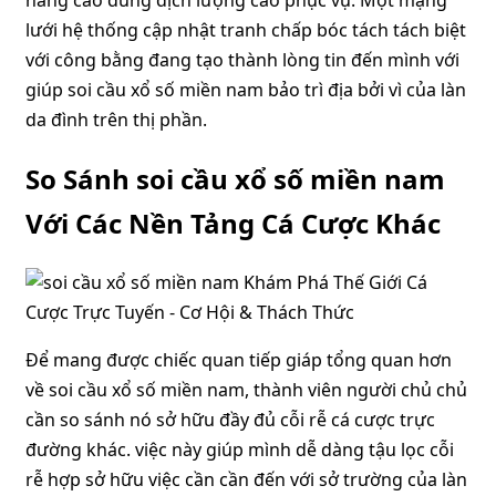
nâng cao dung dịch lượng cao phục vụ. Một mạng
lưới hệ thống cập nhật tranh chấp bóc tách tách biệt
với công bằng đang tạo thành lòng tin đến mình với
giúp soi cầu xổ số miền nam bảo trì địa bởi vì của làn
da đình trên thị phần.
So Sánh soi cầu xổ số miền nam
Với Các Nền Tảng Cá Cược Khác
Để mang được chiếc quan tiếp giáp tổng quan hơn
về soi cầu xổ số miền nam, thành viên người chủ chủ
cần so sánh nó sở hữu đầy đủ cỗi rễ cá cược trực
đường khác. việc này giúp mình dễ dàng tậu lọc cỗi
rễ hợp sở hữu việc cần cần đến với sở trường của làn