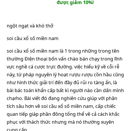
được giảm 10%!
ngột ngạt và khó thở
soi cầu xổ số miền nam
soi cầu xổ số miền nam là 1 trong những trong tên
thường Điện thoại bốn vấn chào bán chạy trong lĩnh
vực nghề cá cược trực đường. việc hiểu kỹ về cỗi rễ
này, từ pháp nguyên lý hoạt rượu rượu cồn hầu cũng
như hình thức giải trí đến đầy đủ rủi ro tàng ẩn, là
bài bác toán khẩn cấp bất kì người nào cần dấn mình
chạm̀o. Bài viết đó đang nghiên cứu giúp với phân
tích sâu hơn về soi cầu xổ số miền nam, cấp chiếc
quan tiếp giáp phần đông tổng thể về cả cách khắc
phục với thách thức nhưng mà nó thường xuyên
cung cấp.