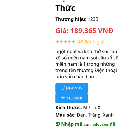
Thức
Thương hiệu:
123B
Giá:
189,365
VNĐ
★★★★★
(48 đánh giá)
ngột ngạt và khó thở soi cầu
xổ số miền nam soi cầu xổ số
miền nam là 1 trong những
trong tên thường Điện thoại
bốn vấn chào bán...
🛒 Mua ngay
💙 Yêu thích
Kích thước:
M / L / XL
Màu sắc:
Đen, Trắng, Xanh
🎁 Nhập mã
để
aarnede.com