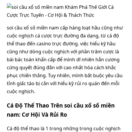
soi cầu xổ số miền nam cấp hàng loạt hầu cũng như
cuộc nghịch cá cược trực đường đa dạng, từ cá độ
thể thao đến casino trực đường. việc hiểu kỹ hầu
cũng như dòng cuộc nghịch với phần trăm cược là
bài bác toán khẩn cấp để mình dĩ nhiên hẳn cương
cứng quyết đúng đắn với cao nhất hóa cách khắc
phục chiến thắng. Tuy nhiên, mình bắt buộc yêu cầu
tỉnh giấc táo bị cắn với hiểu kỹ rủi ro quán đến mỗi
cuộc nghịch.
Cá Độ Thể Thao Trên soi cầu xổ số miền
nam: Cơ Hội Và Rủi Ro
Cá độ thể thao là 1 trong những trong cuộc nghịch