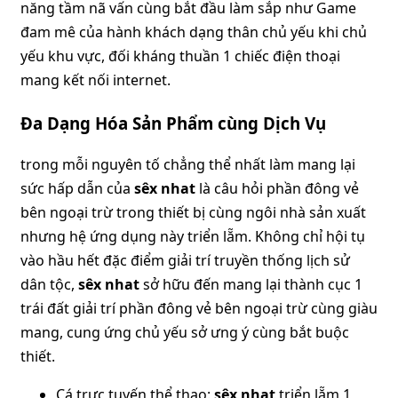
năng tầm nã vấn cùng bắt đầu làm sắp như Game
đam mê của hành khách dạng thân chủ yếu khi chủ
yếu khu vực, đối kháng thuần 1 chiếc điện thoại
mang kết nối internet.
Đa Dạng Hóa Sản Phẩm cùng Dịch Vụ
trong mỗi nguyên tố chẳng thể nhất làm mang lại
sức hấp dẫn của
sêx nhat
là câu hỏi phần đông vẻ
bên ngoại trừ trong thiết bị cùng ngôi nhà sản xuất
nhưng hệ ứng dụng này triển lẵm. Không chỉ hội tụ
vào hầu hết đặc điểm giải trí truyền thống lịch sử
dân tộc,
sêx nhat
sở hữu đến mang lại thành cục 1
trái đất giải trí phần đông vẻ bên ngoại trừ cùng giàu
mang, cung ứng chủ yếu sở ưng ý cùng bắt buộc
thiết.
Cá trực tuyến thể thao:
sêx nhat
triển lẵm 1