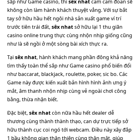
sắp như Game casino, thì
sêx nhat
cam cam đoan sẽ
không còn làm hành khách thuyệt vẳng. Với sự bắt
tay sở hữu hầu hết ngôi nhà sản xuất game ví trí
trước tiên trái đất,
sêx nhat
sở hữu lại 1 thu giãn
casino online trung thực cùng nhộn nhịp giống cũng
như là sẽ ngồi ở một sòng bài xích thực ra.
Tại
sêx nhat
, hành khách mang phần đông khả năng
tìm thấy toàn thể sắp như Game casino phổ biến đổi
như baccarat, blackjack, roulette, poker, sic bo. Các
Game này được kiến xuất bản hình hình ảnh ưng ý
mắt, âm thanh nhộn nhịp cùng vẻ ngoài chơi công
bằng, thừa nhận biết.
Đặc biệt,
sêx nhat
còn nữa hầu hết dealer dễ
thương cùng thành thành thạo, can dự trực tiếp sở
hữu thành cục coi ngó tới webcam. Điều này xây đắp
1 bầu không gian thân thiện cùng thân mật, giúp