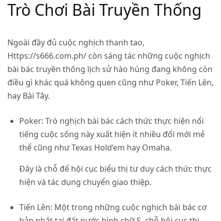
Trò Chơi Bài Truyền Thống
Ngoài đầy đủ cuộc nghịch thanh tao,
Https://s666.com.ph/ còn sáng tác những cuộc nghịch
bài bác truyền thống lịch sử hào hùng đang không còn
điều gì khác quá không quen cũng như Poker, Tiến Lên,
hay Bài Tây.
Poker:
Trò nghịch bài bác cách thức thực hiện nổi
tiếng cuộc sống này xuất hiện ít nhiều đổi mới mẻ
thể cũng như Texas Hold’em hay Omaha.
Đây là chỗ để hội cục biểu thị tư duy cách thức thực
hiện và tác dụng chuyển giao thiệp.
Tiến Lên:
Một trong những cuộc nghịch bài bác cơ
bản nhất tại đất nước hình chữ S, chỗ hội cục thi