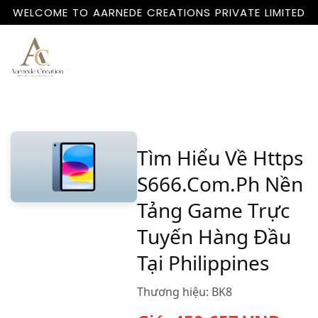
WELCOME TO AARNEDE CREATIONS PRIVATE LIMITED
Home
About
Us
Tìm Hiểu Về Https
S666.Com.Ph Nền
Tảng Game Trực
Tuyến Hàng Đầu
Tại Philippines
Thương hiệu:
BK8