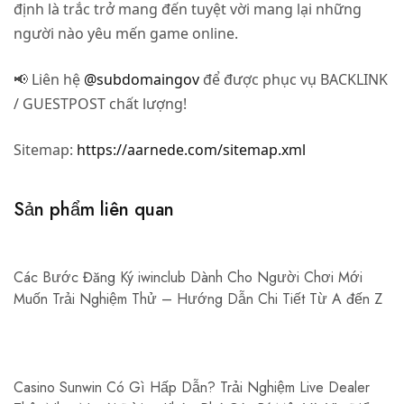
định là trắc trở mang đến tuyệt vời mang lại những
người nào yêu mến game online.
📢 Liên hệ
@subdomaingov
để được phục vụ BACKLINK
/ GUESTPOST chất lượng!
Sitemap:
https://aarnede.com/sitemap.xml
Sản phẩm liên quan
Các Bước Đăng Ký iwinclub Dành Cho Người Chơi Mới
Muốn Trải Nghiệm Thử – Hướng Dẫn Chi Tiết Từ A đến Z
Casino Sunwin Có Gì Hấp Dẫn? Trải Nghiệm Live Dealer