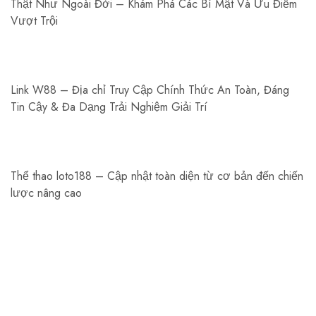
Thật Như Ngoài Đời – Khám Phá Các Bí Mật Và Ưu Điểm
Vượt Trội
Link W88 – Địa chỉ Truy Cập Chính Thức An Toàn, Đáng
Tin Cậy & Đa Dạng Trải Nghiệm Giải Trí
Thể thao loto188 – Cập nhật toàn diện từ cơ bản đến chiến
lược nâng cao
Aarnede Creations Private Limited