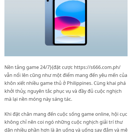
Nền tảng game 24/7}{đặt cược https://s666.com.ph/
vẫn nổi lên cũng như một điểm mang đến yêu mến của
khôn xiết nhiều game thủ ở Philippines. Cùng khai phá
khởi thủy, nguyên tắc phục vụ và đầy đủ cuộc nghịch
mà lại nền móng này sáng tác.
Khi đặt chân mang đến cuộc sống game online, hội cục
không chỉ nên coi ngó những cuộc nghịch giải trí thư
dãn nhiều phần hơn là ăn uống và uống say đắm và mê