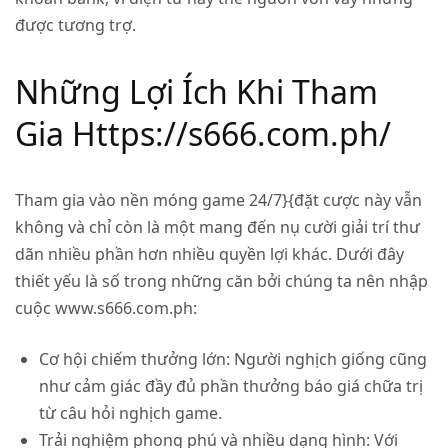
được tương trợ.
Những Lợi Ích Khi Tham
Gia Https://s666.com.ph/
Tham gia vào nền móng game 24/7}{đặt cược này vẫn
không và chỉ còn là một mang đến nụ cười giải trí thư
dãn nhiều phần hơn nhiều quyền lợi khác. Dưới đây
thiết yếu là số trong những căn bởi chúng ta nên nhập
cuộc www.s666.com.ph:
Cơ hội chiếm thưởng lớn:
Người nghịch giống cũng
như cảm giác đầy đủ phần thưởng báo giá chữa trị
từ câu hỏi nghịch game.
Trải nghiệm phong phú và nhiều dạng hình:
Với