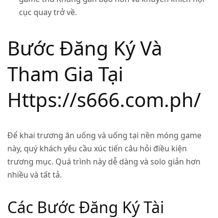
cục quay trở về.
Bước Đăng Ký Và
Tham Gia Tại
Https://s666.com.ph/
Để khai trương ăn uống và uống tại nền móng game
này, quý khách yêu cầu xúc tiến câu hỏi điều kiện
trương mục. Quá trình này dễ dàng và solo giản hơn
nhiều và tất tả.
Các Bước Đăng Ký Tài