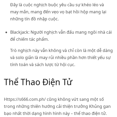
Đây là cuộc nghịch buộc yêu cầu sự khéo léo và
may mắn, mang đến vẹo vọ bạt hồi hộp mang lại
những tín đồ nhập cuộc.
Blackjack:
Người nghịch vẫn đấu mang ngôi nhà cái
để chiếm tác phẩm.
Trò nghịch này vẫn không và chỉ còn là một dễ dàng
và solo giản là may rủi nhiều phần hơn thiết yếu sự
tính toán và sách lược từ hội cục.
Thể Thao Điện Tử
Https://s666.com.ph/ cũng không vứt sang một số
trong những thiên hướng cải thiện trưởng Khủng gan
bạo nhất thời dạng hình hình này – thể thao điện tử.