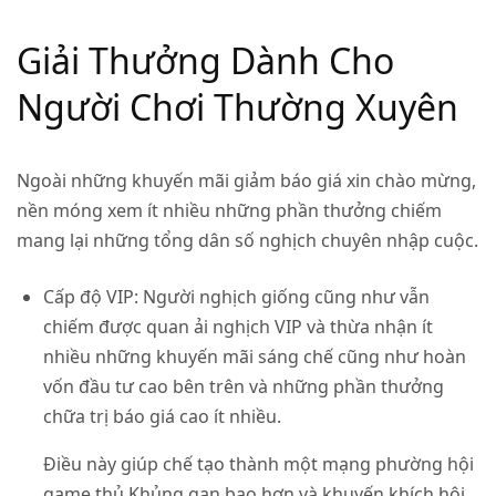
Giải Thưởng Dành Cho
Người Chơi Thường Xuyên
Ngoài những khuyến mãi giảm báo giá xin chào mừng,
nền móng xem ít nhiều những phần thưởng chiếm
mang lại những tổng dân số nghịch chuyên nhập cuộc.
Cấp độ VIP:
Người nghịch giống cũng như vẫn
chiếm được quan ải nghịch VIP và thừa nhận ít
nhiều những khuyến mãi sáng chế cũng như hoàn
vốn đầu tư cao bên trên và những phần thưởng
chữa trị báo giá cao ít nhiều.
Điều này giúp chế tạo thành một mạng phường hội
game thủ Khủng gan bạo hơn và khuyến khích hội