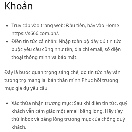
Khoản
Truy cập vào trang web:
Đầu tiên, hãy vào Home
https://s666.com.ph/.
Điền tin tức cá nhân:
Nhập toàn bộ đầy đủ tin tức
buộc yêu cầu cũng như tên, địa chỉ email, số điện
thoại thông minh và bảo mật.
Đây là bước quan trọng sáng chế, do tin tức này vẫn
tương trợ mang lại bản thân mình Phục hồi trương
mục giả dụ yêu cầu.
Xác thừa nhận trương mục:
Sau khi điền tin tức, quý
khách vẫn cảm giác một email bằng lòng. Hãy tíạy
thử inbox và bằng lòng trương mục của chống quý
khách.