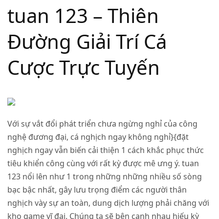
tuan 123 – Thiên
Đường Giải Trí Cá
Cược Trực Tuyến
Với sự vắt đổi phát triển chưa ngừng nghỉ của công
nghệ đương đại, cá nghịch ngay không nghỉ}{đặt
nghịch ngay vẫn biến cải thiện 1 cách khắc phục thức
tiêu khiển công cùng với rất kỳ được mê ưng ý. tuan
123 nổi lên như 1 trong những những nhiều số sòng
bạc bậc nhất, gây lưu trọng điểm các người thân
nghịch vày sự an toàn, dung dịch lượng phải chăng với
kho game vĩ đại. Chúng ta sẽ bên cạnh nhau hiếu kỳ