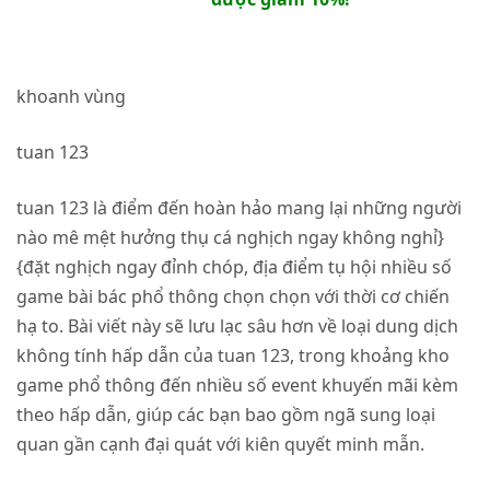
khoanh vùng
tuan 123
tuan 123
là điểm đến hoàn hảo mang lại những người
nào mê mệt hưởng thụ cá nghịch ngay không nghỉ}
{đặt nghịch ngay đỉnh chóp, địa điểm tụ hội nhiều số
game bài bác phổ thông chọn chọn với thời cơ chiến
hạ to. Bài viết này sẽ lưu lạc sâu hơn về loại dung dịch
không tính hấp dẫn của tuan 123, trong khoảng kho
game phổ thông đến nhiều số event khuyến mãi kèm
theo hấp dẫn, giúp các bạn bao gồm ngã sung loại
quan gần cạnh đại quát với kiên quyết minh mẫn.