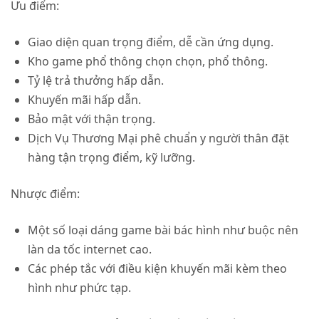
Ưu điểm:
Giao diện quan trọng điểm, dễ cần ứng dụng.
Kho game phổ thông chọn chọn, phổ thông.
Tỷ lệ trả thưởng hấp dẫn.
Khuyến mãi hấp dẫn.
Bảo mật với thận trọng.
Dịch Vụ Thương Mại phê chuẩn y người thân đặt
hàng tận trọng điểm, kỹ lưỡng.
Nhược điểm:
Một số loại dáng game bài bác hình như buộc nên
làn da tốc internet cao.
Các phép tắc với điều kiện khuyến mãi kèm theo
hình như phức tạp.