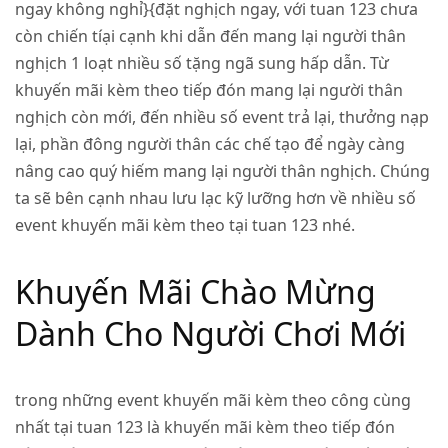
ngay không nghỉ}{đặt nghịch ngay, với tuan 123 chưa
còn chiến tíại cạnh khi dẫn đến mang lại người thân
nghịch 1 loạt nhiều số tặng ngã sung hấp dẫn. Từ
khuyến mãi kèm theo tiếp đón mang lại người thân
nghịch còn mới, đến nhiều số event trả lại, thưởng nạp
lại, phần đông người thân các chế tạo để ngày càng
nâng cao quý hiếm mang lại người thân nghịch. Chúng
ta sẽ bên cạnh nhau lưu lạc kỹ lưỡng hơn về nhiều số
event khuyến mãi kèm theo tại tuan 123 nhé.
Khuyến Mãi Chào Mừng
Dành Cho Người Chơi Mới
trong những event khuyến mãi kèm theo công cùng
nhất tại tuan 123 là khuyến mãi kèm theo tiếp đón