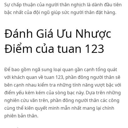
Sự chấp thuận của người thân nghịch là dành đầu tiên
bậc nhất của đội ngũ giúp sức người thân đặt hàng.
Đánh Giá Ưu Nhược
Điểm của tuan 123
Để bao gồm ngã sung loại quan gần cạnh tổng quát
với khách quan về tuan 123, phần đông người thân sẽ
bên cạnh nhau kiểm tra những tính năng vượt bậc với
điểm yếu kém kém của sòng bạc này. Dựa trên những
nghiên cứu vãn trên, phần đông người thân các công
cùng thể kiên quyết minh mẫn nhất mang lại chính
phiên bản thân.