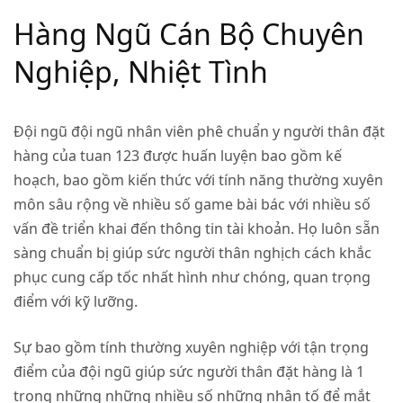
Hàng Ngũ Cán Bộ Chuyên
Nghiệp, Nhiệt Tình
Đội ngũ đội ngũ nhân viên phê chuẩn y người thân đặt
hàng của tuan 123 được huấn luyện bao gồm kế
hoạch, bao gồm kiến thức với tính năng thường xuyên
môn sâu rộng về nhiều số game bài bác với nhiều số
vấn đề triển khai đến thông tin tài khoản. Họ luôn sẵn
sàng chuẩn bị giúp sức người thân nghịch cách khắc
phục cung cấp tốc nhất hình như chóng, quan trọng
điểm với kỹ lưỡng.
Sự bao gồm tính thường xuyên nghiệp với tận trọng
điểm của đội ngũ giúp sức người thân đặt hàng là 1
trong những những nhiều số những nhân tố để mắt