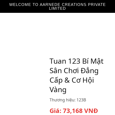
WELCOME TO AARNEDE CREATIONS PRIVATE
LIMITED
Home
About
Us
Tuan 123 Bí Mật
Sân Chơi Đẳng
Cấp & Cơ Hội
Vàng
Thương hiệu:
123B
Giá:
73,168
VNĐ