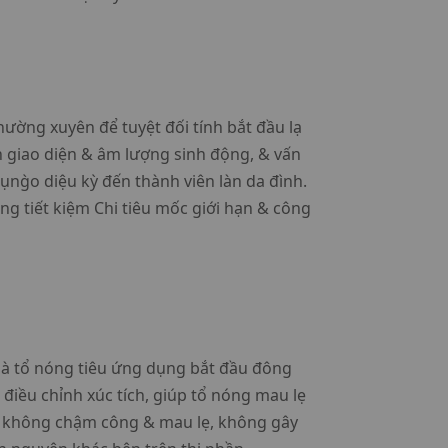
ường xuyên để tuyệt đối tính bắt đầu lạ
n giao diện & âm lượng sinh động, & vấn
ụng̀o diệu kỳ đến thành viên làn da đình.
 tiết kiệm Chi tiêu mốc giới hạn & công
nhà tổ nóng tiêu ứng dụng bắt đầu đông
iều chỉnh xúc tích, giúp tổ nóng mau lẹ
g không chậm công & mau lẹ, không gây