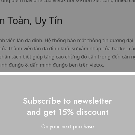
rong điểm hay phệ của vietxx đối & khôn xiết càng nhiều că
 Toàn, Uy Tín
ành viên làn da đình. Hệ thống bảo mật thông tin đương đại
ủa thành viên làn da đình khỏi sự xâm nhập của hacker. câ
phân tách biệt giúp tăng cao chừng độ cẩn trọng đến căn n
̀nh đụng̀o & dấn mình đụng̀o bên trên vietxx.
Dẫn & Chương Trình Th
Subscribe to newsletter
and get 15% discount
On your next purchase