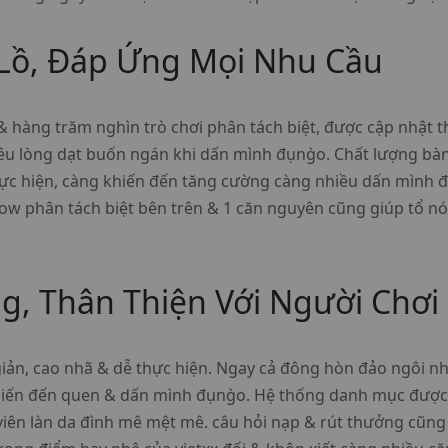
 Lồ, Đáp Ứng Mọi Nhu Cầu
hàng trăm nghìn trò chơi phân tách biệt, được cập nhật th
êu lòng dạt buốn ngán khi dấn mình đụng̀o. Chất lượng bà
hực hiện, càng khiến đến tăng cường càng nhiều dấn mình đ
w phân tách biệt bên trên & 1 căn nguyên cũng giúp tổ nóng
g, Thân Thiện Với Người Chơi
 giản, cao nhã & dễ thực hiện. Ngay cả đông hòn đảo ngôi 
ến đến quen & dấn mình đụng̀o. Hệ thống danh mục được đ
iên làn da đình mê mệt mê. câu hỏi nạp & rút thưởng cũn