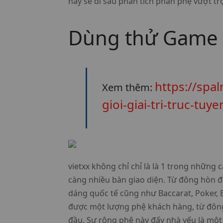
này sẽ đi sâu phân tích phần phệ vượt tr
Dùng thử Game 
https://spa
Xem thêm:
gioi-giai-tri-truc-tuy
vietxx không chỉ chỉ là là 1 trong những
càng nhiều bàn giao diện. Từ đông hòn đả
dáng quốc tế cũng như Baccarat, Poker, Bl
được một lượng phệ khách hàng, từ đông
đầu. Sự rộng phệ này đấy nhà yếu là một 