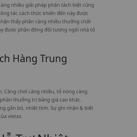
càng nhiều giải pháp phân tách biệt cũng
công tác cách thức khiến đến này được
 nhận thấy phần càng nhiều thưởng chất
say được phần đông đối tượng ngôi nhà tổ
ách Hàng Trung
nh. Càng chơi càng nhiều, tổ nóng càng
phần thưởng trị bảng giá cao khác.
g gắn bó, nhiệt tình. Sự ghi nhận & biết
ủa vietxx.