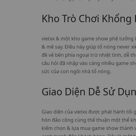
Kho Trò Chơi Khổng
vietxx & một kho game show phệ tưởng & 
& mê say. Điều này giúp tổ nóng never xi
đề vẻ bên phía ngoại trừ nhiệt tình, dễ t
câu hỏi đã nhập vào càng nhiều game sho
sức của con ngôi nhà tổ nóng.
Giao Diện Dễ Sử Dụn
Giao diện của vietxx được phát hành tối
hòn đảo công cùng thể thuận một thể khi
kiếm chọn & lựa mua game show thành v