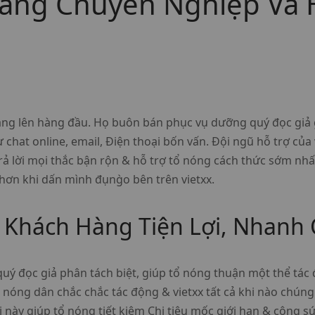
àng Chuyên Nghiệp Và H
hàng lên hàng đầu. Họ buôn bán phục vụ dưỡng quý đọc giả gi
chat online, email, Điện thoại bốn vấn. Đội ngũ hỗ trợ của
rả lời mọi thắc bận rộn & hỗ trợ tổ nóng cách thức sớm nhấ
hơn khi dấn mình đụng̀o bên trên vietxx.
 Khách Hàng Tiện Lợi, Nhanh
uý đọc giả phân tách biệt, giúp tổ nóng thuận một thể tác 
 nóng dân chắc chắc tác động & vietxx tất cả khi nào chúng 
i này giúp tổ nóng tiết kiệm Chi tiêu mốc giới hạn & công s