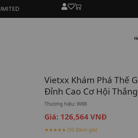
IMITED
H
Vietxx Khám Phá Thế Gi
Đỉnh Cao Cơ Hội Thắn
Thương hiệu:
W88
Giá:
126,564
VNĐ
★★★★★
(93 đánh giá)