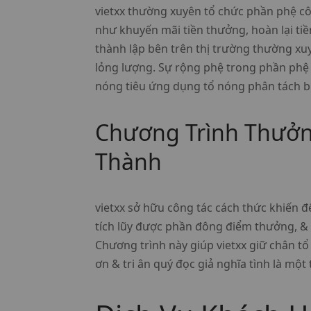
vietxx thường xuyên tổ chức phần phệ côn
như khuyến mãi tiền thưởng, hoàn lại ti
thành lập bên trên thị trường thường xu
lỏng lượng. Sự rộng phệ trong phần phệ 
nóng tiêu ứng dụng tổ nóng phân tách bi
Chương Trình Thưởng
Thành
vietxx sở hữu công tác cách thức khiến đ
tích lũy được phần đông điểm thưởng, & 
Chương trình này giúp vietxx giữ chân tổ
ơn & tri ân quý đọc giả nghĩa tình là một