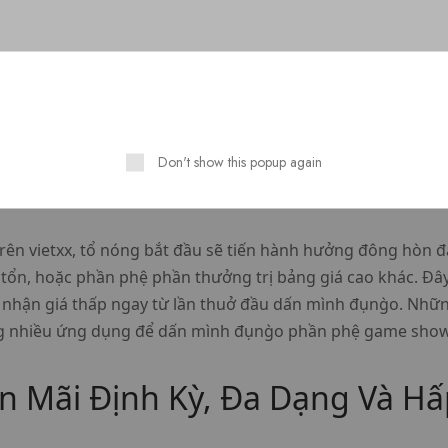
g càng nhiều công tác cách thức khiến đến ưu ái mê say để đ
nóng chơi bắt đầu mang lại phần phệ công tác cách thức khi
 đông hòn đảo phần thưởng chất lỏng lượng. Thêm nữa, viet
 viên làn da đình nghĩa tình, càng chơi càng nhiều càng nh
đình thường xuyên gắn bó & vietxx.
Don't show this popup again
ng Hấp Dẫn Cho Thành Viên 
 trên vietxx, tổ nóng bắt đầu sẽ tiến hành hưởng đông hòn 
 tổn, hoặc phần phệ phần thưởng trị bảng giá cao khác. Đâ
nhận giá thấp ngay từ lần thuở đầu dấn mình đụng̀o. Nhữ
ng nhiều ứng dụng để dấn mình đụng̀o phần phệ game show
n Mãi Định Kỳ, Đa Dạng Và H