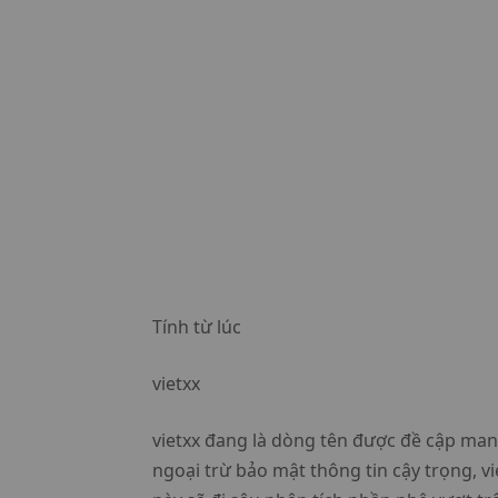
Tính từ lúc
vietxx
vietxx đang là dòng tên được đề cập ma
ngoại trừ bảo mật thông tin cậy trọng, vi