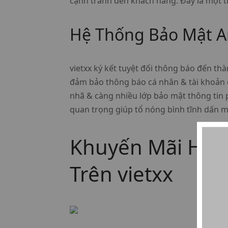
cạnh tranh đến khách hàng. Đây là một t
Hệ Thống Bảo Mật An
vietxx ký kết tuyệt đối thông báo đến th
đảm bảo thông báo cá nhân & tài khoản c
nhã & càng nhiều lớp bảo mật thông tin 
quan trọng giúp tổ nóng bình tĩnh dấn mi
Khuyến Mãi Hấp 
Trên vietxx