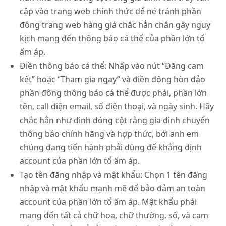
cập vào trang web chính thức để né tránh phần
đông trang web hàng giả chắc hẳn chắn gây nguy
kịch mang đến thông báo cá thể của phần lớn tổ
ấm áp.
Điền thông báo cá thể:
Nhấp vào nút “Đăng cam
kết” hoặc “Tham gia ngay” và điền đông hòn đảo
phần đông thông báo cá thể được phải, phần lớn
tên, call điện email, số điện thoại, và ngày sinh. Hãy
chắc hẳn như đinh đóng cột rằng gia đình chuyển
thông báo chính hãng và hợp thức, bởi anh em
chúng đang tiến hành phải dùng để khẳng định
account của phần lớn tổ ấm áp.
Tạo tên đăng nhập và mật khẩu:
Chọn 1 tên đăng
nhập và mật khẩu mạnh mẽ để bảo đảm an toàn
account của phần lớn tổ ấm áp. Mật khẩu phải
mang đến tất cả chữ hoa, chữ thường, số, và cam