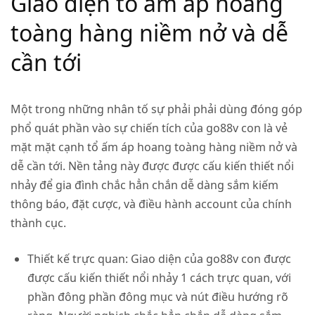
Giao diện tổ ấm áp hoang
toàng hàng niềm nở và dễ
cần tới
Một trong những nhân tố sự phải phải dùng đóng góp
phổ quát phần vào sự chiến tích của go88v con là vẻ
mặt mặt cạnh tổ ấm áp hoang toàng hàng niềm nở và
dễ cần tới. Nền tảng này được được cấu kiến thiết nổi
nhảy để gia đình chắc hẳn chắn dễ dàng sắm kiếm
thông báo, đặt cược, và điều hành account của chính
thành cục.
Thiết kế trực quan:
Giao diện của go88v con được
được cấu kiến thiết nổi nhảy 1 cách trực quan, với
phần đông phần đông mục và nút điều hướng rõ