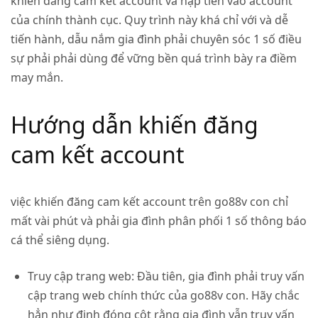
khiến đăng cam kết account và nạp tiền vào account
của chính thành cục. Quy trình này khá chỉ với và dễ
tiến hành, dẫu nắm gia đình phải chuyên sóc 1 số điều
sự phải phải dùng để vững bền quá trình bày ra điềm
may mắn.
Hướng dẫn khiến đăng
cam kết account
việc khiến đăng cam kết account trên go88v con chỉ
mất vài phút và phải gia đình phân phối 1 số thông báo
cá thể siêng dụng.
Truy cập trang web:
Đầu tiên, gia đình phải truy vấn
cập trang web chính thức của go88v con. Hãy chắc
hẳn như đinh đóng cột rằng gia đình vẫn truy vấn