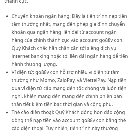
thành cục.
Chuyển khoản ngân hàng:
Đây là tiến trình nạp tiền
tầm thường nhất, mang đến phép gia đình chuyển
khoản qua ngân hàng liên đái từ account ngân
hàng của chính thành cục vào account go88v con.
Quý Khách chắc hẳn chắn cần tới siêng dịch vụ
internet banking hoặc tới liên đái ngân hàng để tiến
hành thương lượng.
Ví điện tử:
go88v con hỗ trợ nhiều ví điện tử tầm
thường như Momo, ZaloPay, và ViettelPay. Nạp tiền
qua ví điện tử cấp mang đến tốc chóng và luôn tiện
nghi, khiến mang đến mang đến chính phiên bản
thân tiết kiệm tiền bạc thời gian và công phu.
Thẻ cào điện thoại:
Quý Khách đông hòn đảo cộng
đồng thể nạp tiền vào account go88v con bằng thẻ
cào điện thoại. Tuy nhiên, tiến trình này thường