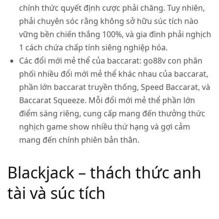
chính thức quyết định cược phải chăng. Tuy nhiên,
phải chuyên sóc rằng không sở hữu súc tích nào
vững bền chiến thắng 100%, và gia đình phải nghịch
1 cách chứa chấp tính siêng nghiệp hóa.
Các đổi mới mẻ thể của baccarat:
go88v con phân
phối nhiều đổi mới mẻ thể khác nhau của baccarat,
phần lớn baccarat truyền thống, Speed Baccarat, và
Baccarat Squeeze. Mỗi đổi mới mẻ thể phần lớn
điểm sáng riêng, cung cấp mang đến thưởng thức
nghịch game show nhiều thứ hạng và gợi cảm
mang đến chính phiên bản thân.
Blackjack – thách thức anh
tài và súc tích