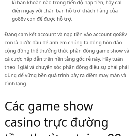
kì băn khoăn nào trong tiến độ nạp tiền, hãy call
điện ngay với chặn ban hỗ trợ khách hàng của
go88v con để được hỗ trợ.
Đăng cam kết account và nạp tiền vào account go88v
con là bước đầu để anh em chúng ta đông hòn đảo
cộng đồng thể thưởng thức phần đông game show và
cá cược hấp dẫn trên nền tảng gốc rễ này. Hãy tuân
theo lí giải và chuyên sóc phần đông điều sự phải phải
dùng để vững bền quá trình bày ra điềm may mắn và
bình lặng.
Các game show
casino trực đường