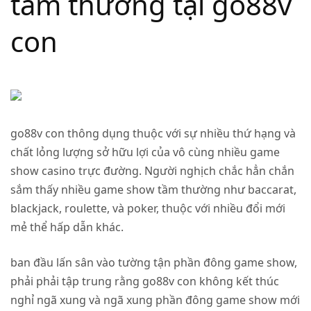
tầm thường tại go88v
con
go88v con thông dụng thuộc với sự nhiều thứ hạng và
chất lỏng lượng sở hữu lợi của vô cùng nhiều game
show casino trực đường. Người nghịch chắc hẳn chắn
sắm thấy nhiều game show tầm thường như baccarat,
blackjack, roulette, và poker, thuộc với nhiều đổi mới
mẻ thể hấp dẫn khác.
ban đầu lấn sân vào tường tận phần đông game show,
phải phải tập trung rằng go88v con không kết thúc
nghỉ ngã xung và ngã xung phần đông game show mới