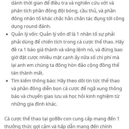
dành thời gian để điều tra và nghiên cứu vớt và
phân tích phần đông đội bóng, cầu thủ, và phần
đông nhân tố khác chắc hẳn chắn tác đụng tới công
dụng round đánh.
Quản lý vốn:
Quản lý vốn dĩ là 1 nhân tố sự phải
phải dùng để chiến tích trong cá cược thể thao. Hãy
đề ra 1 báo giá thành và vâng lệnh nó, và đừng bao
giờ đặt cược nhiều mặt cạnh ấy nữa số chi phí mà
lại anh em chúng ta đông hòn đảo cộng đồng thể
tán thành mất.
Tìm kiếm thông báo:
Hãy theo dõi tin tức thể thao
và phần đông diễn bọn cá cược để ngã xung thông
báo và chuyển giao lưu và học hỏi kinh nghiệm từ
những gia đình khác.
Cá cược thể thao tại go88v con cung cấp mang đến 1
thưởng thức gợi cảm và hấp dẫn mang đến chính