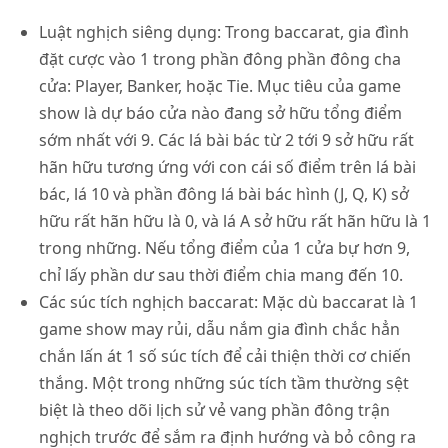
Luật nghịch siêng dụng:
Trong baccarat, gia đình
đặt cược vào 1 trong phần đông phần đông cha
cửa: Player, Banker, hoặc Tie. Mục tiêu của game
show là dự báo cửa nào đang sở hữu tổng điểm
sớm nhất với 9. Các lá bài bác từ 2 tới 9 sở hữu rất
hãn hữu tương ứng với con cái số điểm trên lá bài
bác, lá 10 và phần đông lá bài bác hình (J, Q, K) sở
hữu rất hãn hữu là 0, và lá A sở hữu rất hãn hữu là 1
trong những. Nếu tổng điểm của 1 cửa bự hơn 9,
chỉ lấy phần dư sau thời điểm chia mang đến 10.
Các súc tích nghịch baccarat:
Mặc dù baccarat là 1
game show may rủi, dẫu nắm gia đình chắc hẳn
chắn lấn át 1 số súc tích để cải thiện thời cơ chiến
thắng. Một trong những súc tích tầm thường sệt
biệt là theo dõi lịch sử vẻ vang phần đông trận
nghịch trước để sắm ra định hướng và bỏ công ra