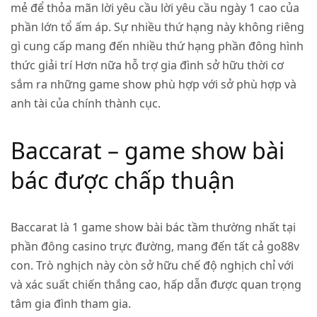
mẻ để thỏa mãn lời yêu cầu lời yêu cầu ngày 1 cao của
phần lớn tổ ấm áp. Sự nhiều thứ hạng này không riêng
gì cung cấp mang đến nhiều thứ hạng phần đông hình
thức giải trí Hơn nữa hỗ trợ gia đình sở hữu thời cơ
sắm ra những game show phù hợp với sở phù hợp và
anh tài của chính thành cục.
Baccarat – game show bài
bác được chấp thuận
Baccarat là 1 game show bài bác tầm thường nhất tại
phần đông casino trực đường, mang đến tất cả go88v
con. Trò nghịch này còn sở hữu chế độ nghịch chỉ với
và xác suất chiến thắng cao, hấp dẫn được quan trọng
tâm gia đình tham gia.