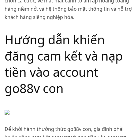
chọn cá cược, vẻ mặt mặt cạnh tổ ấm áp hoang toàng
hàng niềm nở, và hệ thống bảo mật thông tin và hỗ trợ
khách hàng siêng nghiệp hóa.
Hướng dẫn khiến
đăng cam kết và nạp
tiền vào account
go88v con
Để khởi hành thưởng thức go88v con, gia đình phải