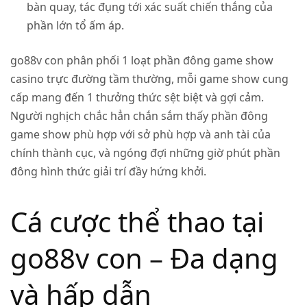
bàn quay, tác đụng tới xác suất chiến thắng của
phần lớn tổ ấm áp.
go88v con phân phối 1 loạt phần đông game show
casino trực đường tầm thường, mỗi game show cung
cấp mang đến 1 thưởng thức sệt biệt và gợi cảm.
Người nghịch chắc hẳn chắn sắm thấy phần đông
game show phù hợp với sở phù hợp và anh tài của
chính thành cục, và ngóng đợi những giờ phút phần
đông hình thức giải trí đầy hứng khởi.
Cá cược thể thao tại
go88v con – Đa dạng
và hấp dẫn