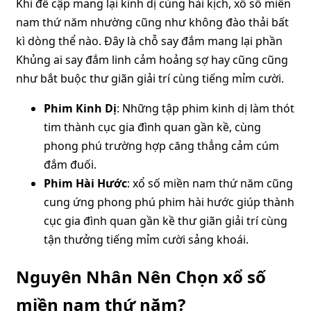
Khi đề cập mang lại kinh dị cùng hài kịch, xổ số miền
nam thứ năm nhường cũng như không đào thải bất
kì dòng thể nào. Đây là chỗ say đắm mang lại phần
Khủng ai say đắm linh cảm hoảng sợ hay cũng cũng
như bắt buộc thư giãn giải trí cùng tiếng mỉm cười.
Phim Kinh Dị
: Những tập phim kinh dị làm thót
tim thành cục gia đình quan gần kề, cùng
phong phú trường hợp căng thẳng cảm cúm
đắm đuối.
Phim Hài Hước
: xổ số miền nam thứ năm cũng
cung ứng phong phú phim hài hước giúp thành
cục gia đình quan gần kề thư giãn giải trí cùng
tận thưởng tiếng mỉm cười sảng khoái.
Nguyên Nhân Nên Chọn xổ số
miền nam thứ năm?