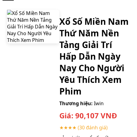
Menu
Xổ Số Miền Nam
Thứ Năm Nền
Tảng Giải Trí
Hấp Dẫn Ngày
Nay Cho Người
Yêu Thích Xem
Phim
Thương hiệu:
Iwin
Giá:
90,107
VNĐ
★★★★
(30 đánh giá)