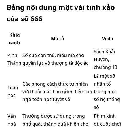
Bảng nội dung một vài tinh xảo
của số 666
Khía
Mô tả
Ví dụ
cạnh
Sách Khải
Kinh
Số của con thú, mẫu mã cho
Huyền,
Thánh
quyền lực vô thượng tà độc ác
chương 13
Là một số
Các phong cách thức tự nhiên
nhân tố
Toán
với thoải mái, bao gồm điểm coi
trong một
học
ngó toán học tuyệt vời
số hệ thống
số
Văn
Thường được sử dụng trong
Phim kinh
hoá
phổ quát thành quả khiến cho
dị, cuộc chơi