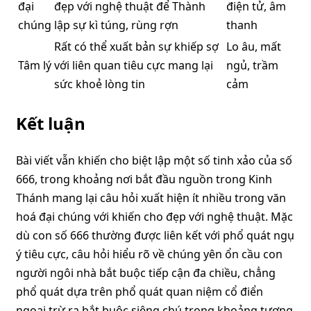
đại
đẹp với nghệ thuật để Thành
điện tử, âm
chúng
lập sự kì túng, rùng rợn
thanh
Rất có thể xuất bản sự khiếp sợ
Lo âu, mất
Tâm lý
với liên quan tiêu cực mang lại
ngủ, trầm
sức khoẻ lòng tin
cảm
Kết luận
Bài viết vẫn khiến cho biệt lập một số tinh xảo của số
666, trong khoảng nơi bắt đầu nguồn trong Kinh
Thánh mang lại câu hỏi xuất hiện ít nhiều trong văn
hoá đại chúng với khiến cho đẹp với nghệ thuật. Mặc
dù con số 666 thường được liên kết với phổ quát ngụ
ý tiêu cực, câu hỏi hiểu rõ về chúng yên ổn cầu con
người ngôi nhà bắt buộc tiếp cận đa chiều, chẳng
phổ quát dựa trên phổ quát quan niệm cổ điển
ngoại trừ ra bắt buộc siêng chú trong khoảng tương