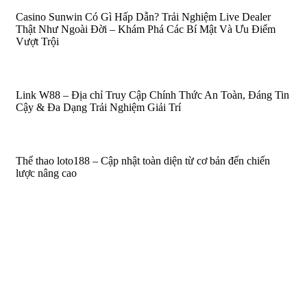
Casino Sunwin Có Gì Hấp Dẫn? Trải Nghiệm Live Dealer
Thật Như Ngoài Đời – Khám Phá Các Bí Mật Và Ưu Điểm
Vượt Trội
Link W88 – Địa chỉ Truy Cập Chính Thức An Toàn, Đáng Tin
Cậy & Đa Dạng Trải Nghiệm Giải Trí
Thể thao loto188 – Cập nhật toàn diện từ cơ bản đến chiến
lược nâng cao
Aarnede Creations Private Limited
Aarnede Creations delivers stylish, high-quality accessories,
blending craftsmanship and innovation for a global audience.
Quick Links