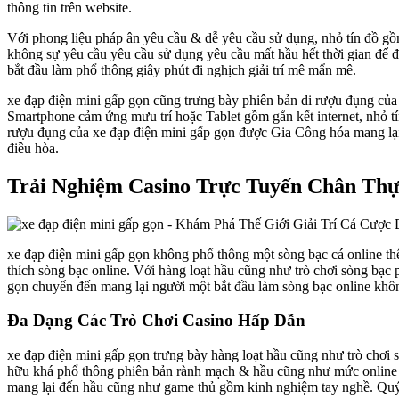
thông tin trên website.
Với phong liệu pháp ân yêu cầu & dễ yêu cầu sử dụng, nhỏ tín đồ gồ
không sự yêu cầu yêu cầu sử dụng yêu cầu mất hầu hết thời gian để 
bắt đầu làm phổ thông giây phút đi nghịch giải trí mê mẩn mê.
xe đạp điện mini gấp gọn cũng trưng bày phiên bản di rượu đụng củ
Smartphone cảm ứng mưu trí hoặc Tablet gồm gắn kết internet, nhỏ tí
rượu đụng của xe đạp điện mini gấp gọn được Gia Công hóa mang lại p
điều hòa.
Trải Nghiệm Casino Trực Tuyến Chân Thực
xe đạp điện mini gấp gọn không phổ thông một sòng bạc cá online thể 
thích sòng bạc online. Với hàng loạt hầu cũng như trò chơi sòng bạc 
gọn chuyển đến mang lại người một bắt đầu làm sòng bạc online khô
Đa Dạng Các Trò Chơi Casino Hấp Dẫn
xe đạp điện mini gấp gọn trưng bày hàng loạt hầu cũng như trò chơi s
hữu khá phổ thông phiên bản rành mạch & hầu cũng như mức online r
mang lại đến hầu cũng như game thủ gồm kinh nghiệm tay nghề. Quý