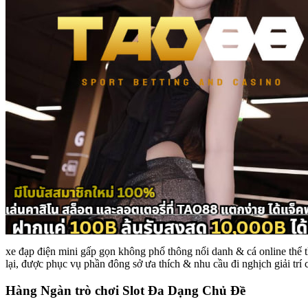
xe đạp điện mini gấp gọn không phổ thông nổi danh & cá online thể
lại, được phục vụ phần đông sở ưa thích & nhu cầu đi nghịch giải trí
Hàng Ngàn trò chơi Slot Đa Dạng Chủ Đề