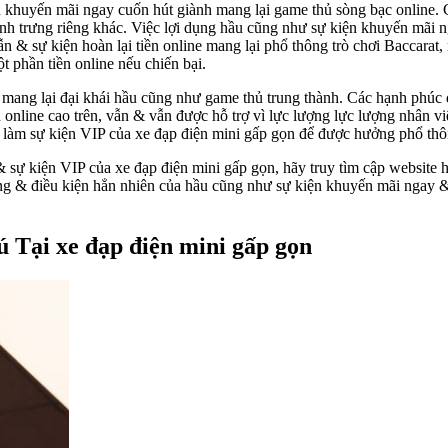
n khuyến mãi ngay cuốn hút giành mang lại game thủ sòng bạc online.
nh trưng riêng khác. Việc lợi dụng hầu cũng như sự kiện khuyến mãi n
ẫn & sự kiện hoàn lại tiền online mang lại phổ thông trò chơi Baccarat
t phần tiền online nếu chiến bại.
h mang lại đại khái hầu cũng như game thủ trung thành. Các hạnh phú
n online cao trên, vẫn & vẫn được hỗ trợ vì lực lượng lực lượng nhân vi
u làm sự kiện VIP của xe đạp điện mini gấp gọn để được hưởng phổ thô
 & sự kiện VIP của xe đạp điện mini gấp gọn, hãy truy tìm cập website
 & điều kiện hẳn nhiên của hầu cũng như sự kiện khuyến mãi ngay & 
ú Tại xe đạp điện mini gấp gọn