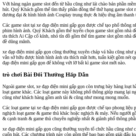
Với hàng ngàn game slot đến từ hầu cũng như lái chào bán phần mềm 
hút. Quý Khách gồm thể tìm thấy phần đông thể thứ hạng game slot n
đương đại & hình hình ảnh Cosplay trung thực & hiệu ứng âm thanh t
Các game slot tại xe đạp điện mini gấp gọn được chế tạo phổ thông 
phim hình ảnh. Quý Khách gồm thể tuyển chọn game slot gồm nhà đề 
ưa thích Ai Cập cổ kính, nhỏ tín đồ gồm thể tìm game slot gồm nhà 
đề dũng mãnh.
xe đạp điện mini gấp gọn cũng thường xuyên cháp vá hầu cũng như gam
vẫn sở hữu được hình hình ảnh ưa thích mắt hơn, tuấn kiệt gồm nét
đạp điện mini gấp gọn để không vứt lỡ bất kì game slot mới nào.
trò chơi Bài Đổi Thưởng Hấp Dẫn
Ngoài game slot, xe đạp điện mini gấp gọn còn trưng bày hàng loạ
loạt game khác. Các loạt game này không phổ thông giúp mang lại n
cũng như khách hàng gồm anh tài & cũng như mong mong muốn.
Các loạt game tại xe đạp điện mini gấp gọn được chế tạo phong liệu
nghịch loạt game & game thủ khác hoặc nghịch & máy. Nếu người gồm 
& cạnh tranh & game thủ chuyên nghiệp nhất & giành phổ thông phầ
xe đạp điện mini gấp gọn cũng thường xuyên tổ chức hầu cũng như 
cuốn hút. Các chương trình này còn gồm thể bao bao gồm giải đấu lo