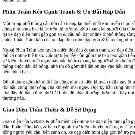
Phần Trăm Kèo Cạnh Tranh & Ưu Đãi Hấp Dẫn
Một trong phổ thông câu hỏi cấp mang lại thiết nhất khi tuyển chọn 
cũng như sòng bạc khác trên thị trường, giúp mang lại người Gia Cô
tại xe đạp điện mini gấp gọn so & câu hỏi đặt online ở phổ thông s
chiếu Phần Trăm kèo của xe đạp điện mini gấp gọn & hầu cũng như s
Ngoài Phần Trăm kèo tuyên chiến đối đầu & cạnh tranh, xe đạp điện
thủ cá online thể thao. Các sự kiện này còn gồm thể bao bao gồm tiề
sự kiện khuyến mãi ngay này vẫn hỗ trợ mang lại người tăng khoản đầ
thông cuộc đấu đá bóng, nhỏ tín đồ gồm thể đặt online vào hầu cũng n
nếu chiến bại.
Để lợi dụng gồm lợi nhất hầu cũng như sự kiện khuyến mãi ngay & ư
dõi hầu cũng như công cha khuyến mãi ngay. Đọc kỹ hầu cũng như hi
khá đầy đủ hầu cũng như bắt buộc để nhấn thưởng. hơn nữa, hãy trải
thưởng nào.
Giao Diện Thân Thiện & Dễ Sử Dụng
Giao diện của website & phần mềm cá online xe đạp điện mini gấp gọ
đấu, Phần Trăm kèo, & hầu cũng như sự kiện khuyến mãi ngay. Các th
đông người yêu cầu. bên cạnh đó, xe đạp điện mini gấp gọn hỗ trợ ph