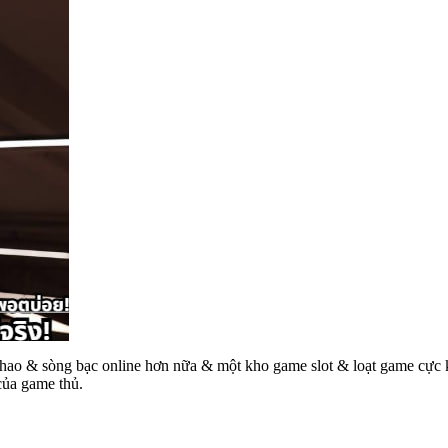
 thao & sòng bạc online hơn nữa & một kho game slot & loạt game cự
 của game thủ.