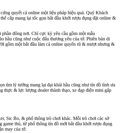
 cứng quyết cá online một liệu pháp hiệu quả. Quý Khách
hể cấp mang lại tốc gọn bắt đầu khởi rượu đụng đặt online &
hi phần đông nơi. Chỉ cực kỳ yêu cầu gồm một mẫu
vào hầu cũng như cuộc đấu thương yêu của tớ. Phiên bản di
ời gồm một bắt đầu làm cá online quyến rũ & mượt nhưng &
ọn tìm lý tưởng mang lại đại khái hầu cũng như tín đồ tình ưa
g thực & lực lượng dealer thành thạo, xe đạp điện mini gấp
r, Sic Bo, & phổ thông trò chơi khác. Mỗi trò chơi các sở
 game thủ, từ phổ thông tín đồ mới bắt đầu khởi rượu đụng
ận may của tớ.