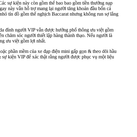
 Các sự kiện này còn gồm thể bao bao gồm tiền thưởng nạp
gay này vẫn hỗ trợ mang lại người tăng khoản đầu bốn cá
, nhỏ tín đồ gồm thể nghịch Baccarat nhưng không run sợ lắng
c da đình người VIP vẫn được hưởng phổ thông ưu việt gồm
ên chăm sóc người thiết lập hàng thành thạo. Nếu người là
ng ưu việt gồm lợi nhất.
 hoặc phần mềm của xe đạp điện mini gấp gọn & theo dõi hầu
sự kiện VIP để xác thật rằng người được phục vụ một liệu