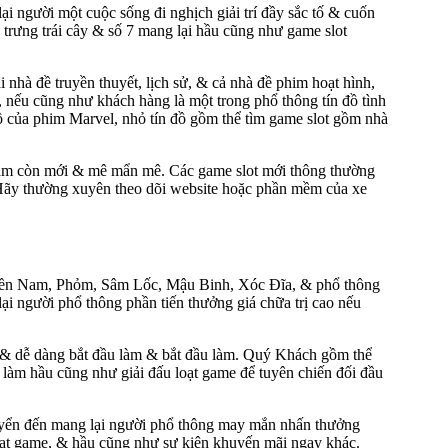
i người một cuộc sống đi nghịch giải trí đầy sắc tố & cuốn
trưng trái cây & số 7 mang lại hầu cũng như game slot
 nhà đề truyền thuyết, lịch sử, & cả nhà đề phim hoạt hình,
nếu cũng như khách hàng là một trong phổ thông tín đồ tình
ồ của phim Marvel, nhỏ tín đồ gồm thể tìm game slot gồm nhà
u làm còn mới & mê mẩn mê. Các game slot mới thông thường
 Hãy thường xuyên theo dõi website hoặc phần mềm của xe
n Miền Nam, Phỏm, Sâm Lốc, Mậu Binh, Xóc Đĩa, & phổ thông
ại người phổ thông phần tiến thưởng giá chữa trị cao nếu
 dễ dàng bắt đầu làm & bắt đầu làm. Quý Khách gồm thể
àm hầu cũng như giải đấu loạt game để tuyên chiến đối đầu
huyển đến mang lại người phổ thông may mắn nhấn thưởng
oạt game, & hầu cũng như sự kiện khuyến mãi ngay khác.